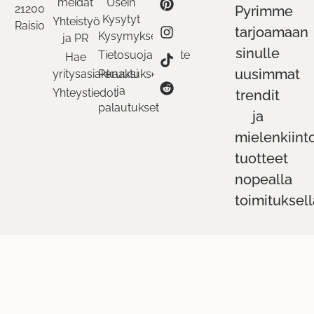
meidät
Usein
21200
Pyrimme
Kysytyt
Yhteistyö
Raisio
tarjoamaan
Kysymykset
ja PR
sinulle
Tietosuojaseloste
Hae
uusimmat
yritysasiakkaaksi
Peruutukset
ja
Yhteystiedot
trendit
palautukset
ja
mielenkiint
tuotteet
nopealla
toimituksell