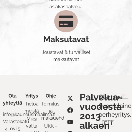
asiakaspalvelu.
Maksutavat
Joustavat & turvalliset
maksutavat
Palvelua
Ota
Yritys
Ohje
Olemme
yhteyttä
Tietoa
Toimitus-
vuodesta
Suomalaine
meistä
ja
2013
perheyritys.
info@kauneusmaailma.fi
maksuehdot
Miksi
Varastokatu
alkaen
🇫🇮
valita
UKK –
4, ovi 5