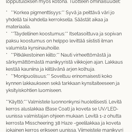
lopputuloksen myös kotona. Tuotteen ominaisuudet:
* **Korkea pigmenttisyys:** Syvä ja peittävä väri jo
yhdellä tai kahdella kerroksella. Säästät aikaa ja
materiaalia.
* **Täydellinen koostumus:** Itsetasoittuva ja sopivan
paksu koostumus on helppo levittää siististi ilman
valumista kynsinauhoille.
* **Pitkäkestoinen kiilto:** Nauti virheettömästä ja
särkymättömästä manikyyristä viikkojen ajan. Lakkaus
kestää kauniina ja kiiltävänä arjen kolhuja.
* **Monipuolisuus:** Soveltuu erinomaisesti koko
kynnen lakkaukseen sekä tarkkaan kynsitaiteeseen ja
yksityiskohtien luomiseen.
**Käyttö:** Valmistele luonnonkynsi huolellisesti. Levitä
kerros aluslakkaa (Base Coat) ja koveta se UV/LED-
uunissa valmistajan ohjeen mukaan. Levitä 1-2 ohutta
kerrosta Misscheering 38 Haze -geelilakkaa ja koveta
jokainen kerros erikseen uunissa. Viimeistele manikyyri