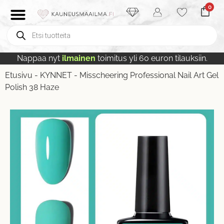
0
Nappaa nyt
ilmainen
toimitus yli 60 euron tilauksiin.
Etusivu
-
KYNNET
-
Misscheering Professional Nail Art Gel
Polish 38 Haze