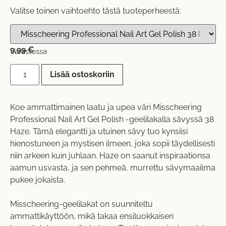
Valitse toinen vaihtoehto tästä tuoteperheestä:
9,99
€
Varastossa
Lisää ostoskoriin
Koe ammattimainen laatu ja upea väri Misscheering
Professional Nail Art Gel Polish -geelilakalla sävyssä 38
Haze. Tämä elegantti ja utuinen sävy tuo kynsiisi
hienostuneen ja mystisen ilmeen, joka sopii täydellisesti
niin arkeen kuin juhlaan. Haze on saanut inspiraationsa
aamun usvasta, ja sen pehmeä, murrettu sävymaailma
pukee jokaista.
Misscheering-geelilakat on suunniteltu
ammattikäyttöön, mikä takaa ensiluokkaisen