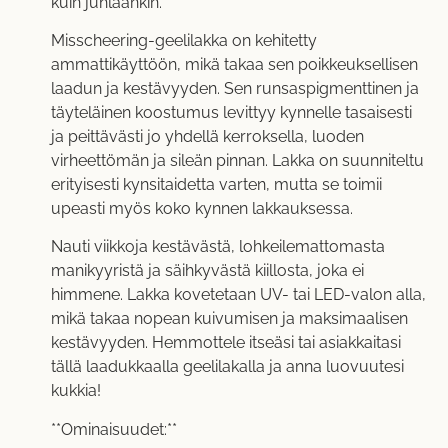
kuin juhlaankin.
Misscheering-geelilakka on kehitetty
ammattikäyttöön, mikä takaa sen poikkeuksellisen
laadun ja kestävyyden. Sen runsaspigmenttinen ja
täyteläinen koostumus levittyy kynnelle tasaisesti
ja peittävästi jo yhdellä kerroksella, luoden
virheettömän ja sileän pinnan. Lakka on suunniteltu
erityisesti kynsitaidetta varten, mutta se toimii
upeasti myös koko kynnen lakkauksessa.
Nauti viikkoja kestävästä, lohkeilemattomasta
manikyyristä ja säihkyvästä kiillosta, joka ei
himmene. Lakka kovetetaan UV- tai LED-valon alla,
mikä takaa nopean kuivumisen ja maksimaalisen
kestävyyden. Hemmottele itseäsi tai asiakkaitasi
tällä laadukkaalla geelilakalla ja anna luovuutesi
kukkia!
**Ominaisuudet:**