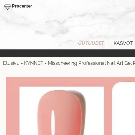
Pro
center
UUTUUDET
KASVOT
Etusivu
-
KYNNET
-
Misscheering Professional Nail Art Gel 