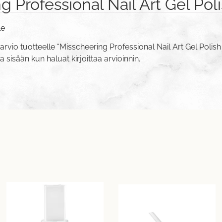
g Professional Nail Art Gel Pol
le
arvio tuotteelle “Misscheering Professional Nail Art Gel Polis
va sisään
kun haluat kirjoittaa arvioinnin.