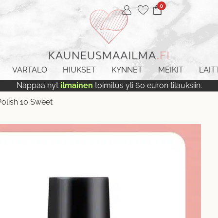
0
VARTALO
HIUKSET
KYNNET
MEIKIT
LAIT
Nappaa nyt
ilmainen
toimitus yli 60 euron tilauksiin.
Polish 10 Sweet