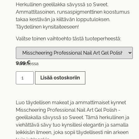
Herkullinen geelilakka sävyssä 10 Sweet.
Ammattitasoinen, runsaspigmenttinen koostumus
takaa kestävän ja kiiltävän lopputuloksen.
Täydellinen kynsitaiteeseen!
Valitse toinen vaihtoehto tästä tuoteperheestä:
9,99
€
Varastossa
Lisää ostoskoriin
Luo täydellisen makeat ja ammattimaiset kynnet
Misscheering Professional Nail Art Gel Polish -
geelilakalla sävyssä 10 Sweet. Tämä herkullinen ja
viehättävä sävy tuo kynsillesi elegantin ja samalla
leikkisän ilmeen, joka sopii täydellisesti niin arkeen