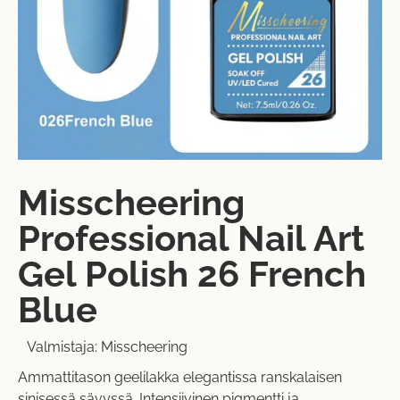
Misscheering
Professional Nail Art
Gel Polish 26 French
Blue
Valmistaja:
Misscheering
Ammattitason geelilakka elegantissa ranskalaisen
sinisessä sävyssä. Intensiivinen pigmentti ja