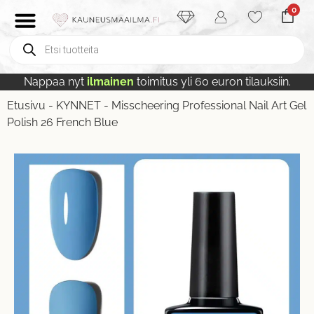
0
Nappaa nyt
ilmainen
toimitus yli 60 euron tilauksiin.
Etusivu
-
KYNNET
-
Misscheering Professional Nail Art Gel
Polish 26 French Blue