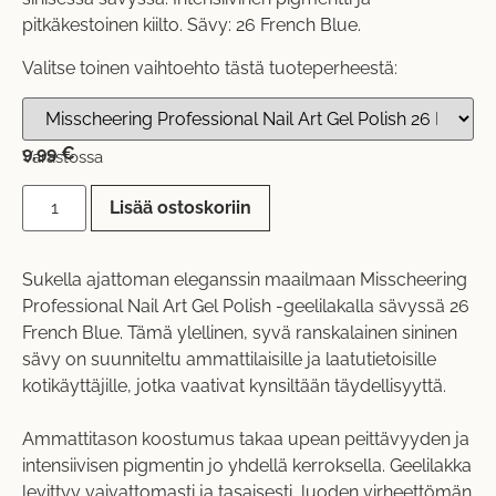
pitkäkestoinen kiilto. Sävy: 26 French Blue.
Valitse toinen vaihtoehto tästä tuoteperheestä:
9,99
€
Varastossa
Lisää ostoskoriin
Sukella ajattoman eleganssin maailmaan Misscheering
Professional Nail Art Gel Polish -geelilakalla sävyssä 26
French Blue. Tämä ylellinen, syvä ranskalainen sininen
sävy on suunniteltu ammattilaisille ja laatutietoisille
kotikäyttäjille, jotka vaativat kynsiltään täydellisyyttä.
Ammattitason koostumus takaa upean peittävyyden ja
intensiivisen pigmentin jo yhdellä kerroksella. Geelilakka
levittyy vaivattomasti ja tasaisesti, luoden virheettömän