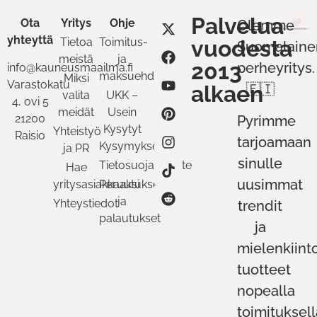
Palvelua
Ota
Yritys
Ohje
Olemme
yhteyttä
Tietoa
Toimitus-
vuodesta
Suomalaine
meistä
ja
2013
perheyritys.
info@kauneusmaailma.fi
maksuehdot
Miksi
Varastokatu
alkaen
🇫🇮
valita
UKK –
4, ovi 5
meidät
Usein
21200
Pyrimme
Kysytyt
Yhteistyö
Raisio
tarjoamaan
Kysymykset
ja PR
sinulle
Tietosuojaseloste
Hae
uusimmat
yritysasiakkaaksi
Peruutukset
ja
Yhteystiedot
trendit
palautukset
ja
mielenkiint
tuotteet
nopealla
toimituksell