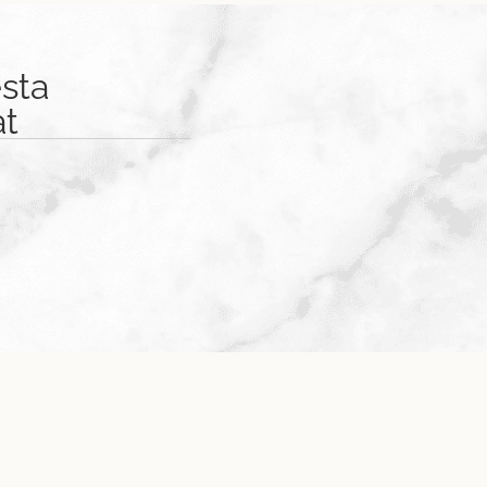
sta
at