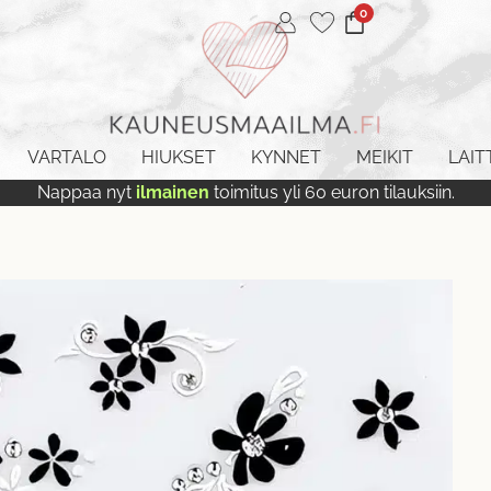
0
VARTALO
HIUKSET
KYNNET
MEIKIT
LAIT
Nappaa nyt
ilmainen
toimitus yli 60 euron tilauksiin.