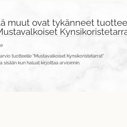
tä muut ovat tykänneet tuottee
ustavalkoiset Kynsikoristetarr
le
arvio tuotteelle “Mustavalkoiset Kynsikoristetarrat”
va sisään
kun haluat kirjoittaa arvioinnin.