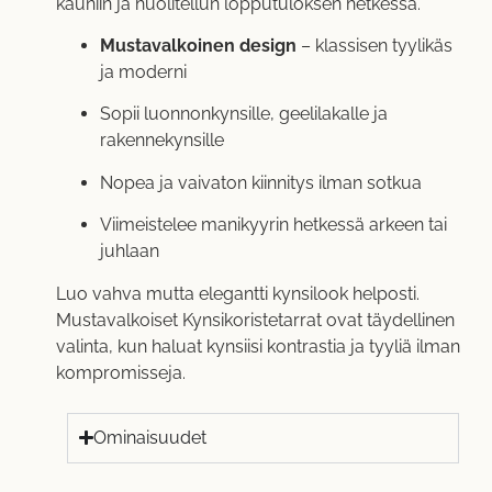
kauniin ja huolitellun lopputuloksen hetkessä.
Mustavalkoinen design
– klassisen tyylikäs
ja moderni
Sopii luonnonkynsille, geelilakalle ja
rakennekynsille
Nopea ja vaivaton kiinnitys ilman sotkua
Viimeistelee manikyyrin hetkessä arkeen tai
juhlaan
Luo vahva mutta elegantti kynsilook helposti.
Mustavalkoiset Kynsikoristetarrat ovat täydellinen
valinta, kun haluat kynsiisi kontrastia ja tyyliä ilman
kompromisseja.
Ominaisuudet