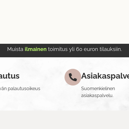
Muista
ilmainen
toimitus yli 60 euron tilauksiin.
autus
Asiakaspalv
vän palautusoikeus
Suomenkielinen
asiakaspalvelu.