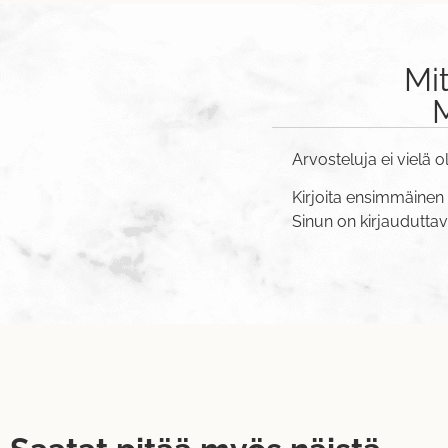
Mi
M
Arvosteluja ei vielä o
Kirjoita ensimmäinen 
Sinun on
kirjaudutta