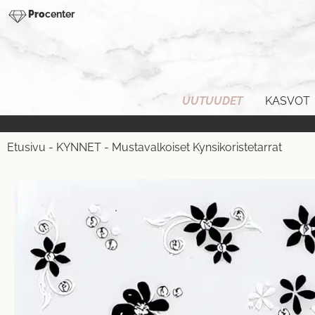
Pro
center
UUTUUDET
KASVOT
Etusivu
-
KYNNET
-
Mustavalkoiset Kynsikoristetarrat