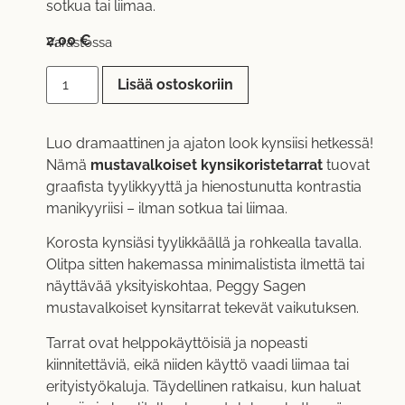
sotkua tai liimaa.
2,00
€
Varastossa
Lisää ostoskoriin
Luo dramaattinen ja ajaton look kynsiisi hetkessä!
Nämä
mustavalkoiset kynsikoristetarrat
tuovat
graafista tyylikkyyttä ja hienostunutta kontrastia
manikyyriisi – ilman sotkua tai liimaa.
Korosta kynsiäsi tyylikkäällä ja rohkealla tavalla.
Olitpa sitten hakemassa minimalistista ilmettä tai
näyttävää yksityiskohtaa, Peggy Sagen
mustavalkoiset kynsitarrat tekevät vaikutuksen.
Tarrat ovat helppokäyttöisiä ja nopeasti
kiinnitettäviä, eikä niiden käyttö vaadi liimaa tai
erityistyökaluja. Täydellinen ratkaisu, kun haluat