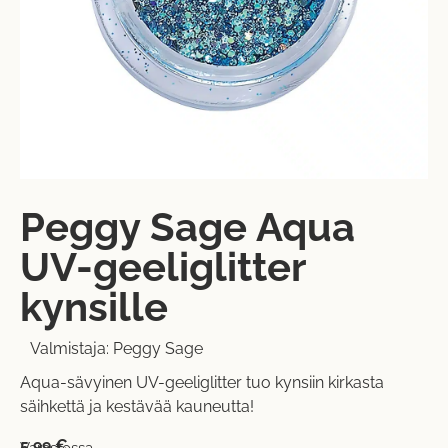
Peggy Sage Aqua
UV-geeliglitter
kynsille
Valmistaja:
Peggy Sage
Aqua-sävyinen UV-geeliglitter tuo kynsiin kirkasta
säihkettä ja kestävää kauneutta!
5,99
€
Varastossa