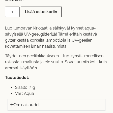
Lisää ostoskoriin
Luo lumoavan kirkkaat ja säihkyvät kynnet aqua-
sävyisellä UV-geeliglitterillä! Tämä erittäin kestävä
glitter kestää korkeita lämpötiloja ja UV-geelien
kovettamisen ilman haalistumista.
Täydellinen geelilakkaukseen – tuo kynsiisi merellisen
raikasta kimallusta ja eloisuutta. Soveltuu niin koti- kuin
ammattikäyttöön.
Tuotetiedot:
Sisältö: 3 g
Väri: Aqua
Ominaisuudet