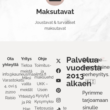
Maksutavat
Joustavat & turvalliset
maksutavat
Palvelua
Ota
Yritys
Ohje
Olemme
yhteyttä
Tietoa
Toimitus-
vuodesta
Suomalaine
meistä
ja
2013
perheyritys.
info@kauneusmaailma.fi
maksuehdot
Miksi
Varastokatu
alkaen
🇫🇮
valita
UKK –
4, ovi 5
meidät
Usein
21200
Pyrimme
Kysytyt
Yhteistyö
Raisio
tarjoamaan
Kysymykset
ja PR
sinulle
Tietosuojaseloste
Hae