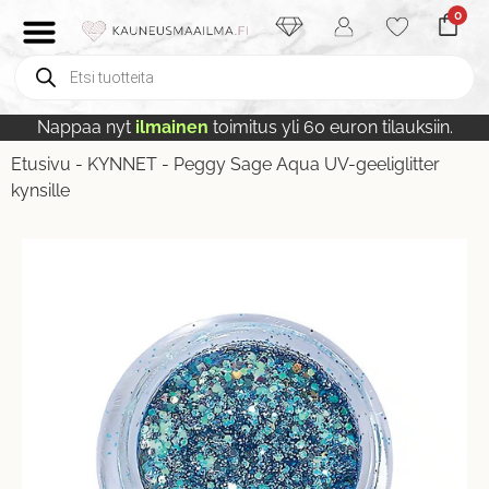
0
Nappaa nyt
ilmainen
toimitus yli 60 euron tilauksiin.
Etusivu
-
KYNNET
-
Peggy Sage Aqua UV-geeliglitter
kynsille