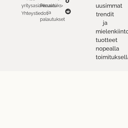
uusimmat
yritysasiakkaaksi
Peruutukset
ja
Yhteystiedot
trendit
palautukset
ja
mielenkiint
tuotteet
nopealla
toimituksell