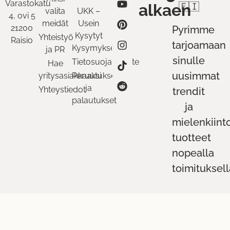
Varastokatu
alkaen
🇫🇮
valita
UKK –
4, ovi 5
meidät
Usein
21200
Pyrimme
Kysytyt
Yhteistyö
Raisio
tarjoamaan
Kysymykset
ja PR
sinulle
Tietosuojaseloste
Hae
uusimmat
yritysasiakkaaksi
Peruutukset
ja
Yhteystiedot
trendit
palautukset
ja
mielenkiint
tuotteet
nopealla
toimituksell