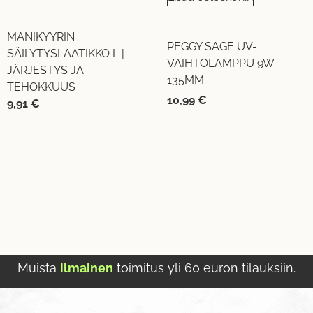
MANIKYYRIN
PEGGY SAGE UV-
SÄILYTYSLAATIKKO L |
VAIHTOLAMPPU 9W –
JÄRJESTYS JA
135MM
TEHOKKUUS
10,99
€
9,91
€
Muista
ilmainen
toimitus yli 60 euron tilauksiin.