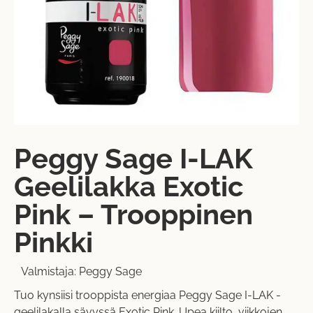
Peggy Sage I-LAK
Geelilakka Exotic
Pink – Trooppinen
Pinkki
Valmistaja:
Peggy Sage
Tuo kynsiisi trooppista energiaa Peggy Sage I-LAK -
geelilakalla sävyssä Exotic Pink. Upea kiilto, viikkojen