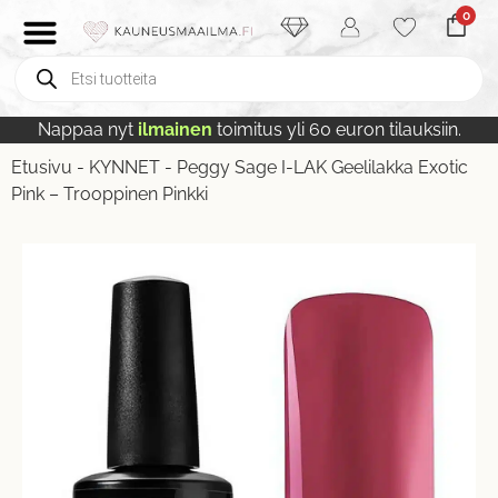
0
Nappaa nyt
ilmainen
toimitus yli 60 euron tilauksiin.
Etusivu
-
KYNNET
-
Peggy Sage I-LAK Geelilakka Exotic
Pink – Trooppinen Pinkki