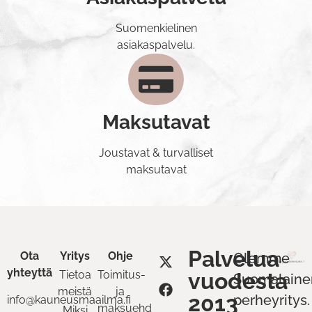
Suomenkielinen
asiakaspalvelu.
Maksutavat
Joustavat & turvalliset
maksutavat
Palvelua
Ota
Yritys
Ohje
Olemme
yhteyttä
Tietoa
Toimitus-
vuodesta
Suomalaine
meistä
ja
2013
perheyritys.
info@kauneusmaailma.fi
maksuehdot
Miksi