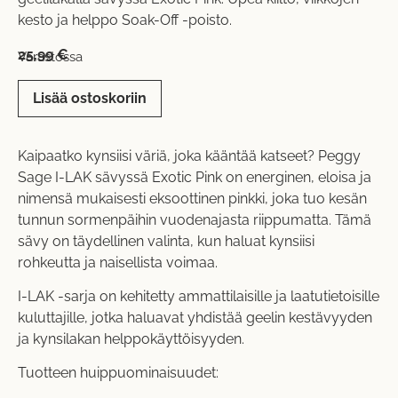
kesto ja helppo Soak-Off -poisto.
25,99
€
Varastossa
Lisää ostoskoriin
Kaipaatko kynsiisi väriä, joka kääntää katseet? Peggy
Sage I-LAK sävyssä Exotic Pink on energinen, eloisa ja
nimensä mukaisesti eksoottinen pinkki, joka tuo kesän
tunnun sormenpäihin vuodenajasta riippumatta. Tämä
sävy on täydellinen valinta, kun haluat kynsiisi
rohkeutta ja naisellista voimaa.
I-LAK -sarja on kehitetty ammattilaisille ja laatutietoisille
kuluttajille, jotka haluavat yhdistää geelin kestävyyden
ja kynsilakan helppokäyttöisyyden.
Tuotteen huippuominaisuudet: