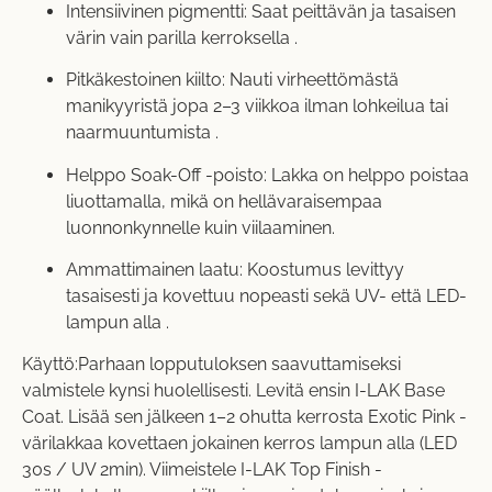
Intensiivinen pigmentti: Saat peittävän ja tasaisen
värin vain parilla kerroksella .
Pitkäkestoinen kiilto: Nauti virheettömästä
manikyyristä jopa 2–3 viikkoa ilman lohkeilua tai
naarmuuntumista .
Helppo Soak-Off -poisto: Lakka on helppo poistaa
liuottamalla, mikä on hellävaraisempaa
luonnonkynnelle kuin viilaaminen.
Ammattimainen laatu: Koostumus levittyy
tasaisesti ja kovettuu nopeasti sekä UV- että LED-
lampun alla .
Käyttö:Parhaan lopputuloksen saavuttamiseksi
valmistele kynsi huolellisesti. Levitä ensin I-LAK Base
Coat. Lisää sen jälkeen 1–2 ohutta kerrosta Exotic Pink -
värilakkaa kovettaen jokainen kerros lampun alla (LED
30s / UV 2min). Viimeistele I-LAK Top Finish -