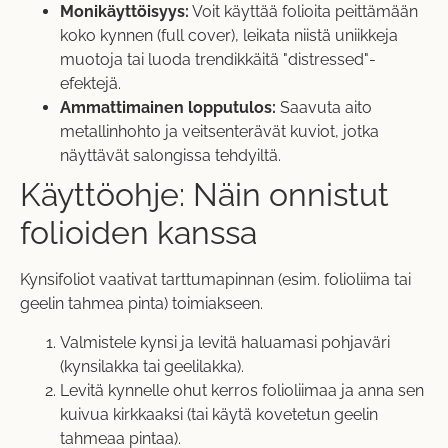
Monikäyttöisyys:
Voit käyttää folioita peittämään
koko kynnen (full cover), leikata niistä uniikkeja
muotoja tai luoda trendikkäitä "distressed"-
efektejä.
Ammattimainen lopputulos:
Saavuta aito
metallinhohto ja veitsenterävät kuviot, jotka
näyttävät salongissa tehdyiltä.
Käyttöohje: Näin onnistut
folioiden kanssa
Kynsifoliot vaativat tarttumapinnan (esim. folioliima tai
geelin tahmea pinta) toimiakseen.
Valmistele kynsi ja levitä haluamasi pohjaväri
(kynsilakka tai geelilakka).
Levitä kynnelle ohut kerros folioliimaa ja anna sen
kuivua kirkkaaksi (tai käytä kovetetun geelin
tahmeaa pintaa).