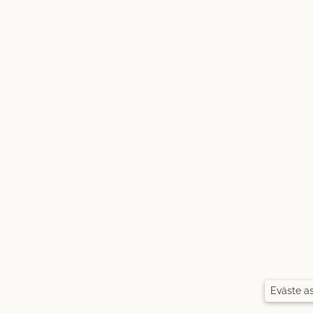
Eväste a