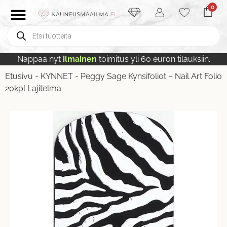
0
Nappaa nyt
ilmainen
toimitus yli 60 euron tilauksiin.
Etusivu
-
KYNNET
-
Peggy Sage Kynsifoliot – Nail Art Folio
20kpl Lajitelma