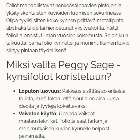
Foliot mahdollistavat henkeäsalpaavien pintojen ja
yksityiskohtaisten kuvioiden luomisen sekunneissa.
Olipa tyylisi sitten koko kynnen peittävä metallipinta,
abstrakti taide tai hienostunut yksityiskohta, näillä
folioilla onnistut ilman vuosien kokemusta. Se on kuin
taikuutta: paina folio kynnelle, ja monimutkainen kuvio
siirtyy pintaan täydellisenä.
Miksi valita Peggy Sage -
kynsifoliot koristeluun?
Loputon luovuus:
Pakkaus sisältää 20 erilaista
foliota, mikä takaa, että sinulla on aina uusia
ideoita ja tyylejä kokeiltavaksi.
Vaivaton käyttö:
Unohda vaikeat
maalaustekniikat. Foliolla saat tarkan ja
monimutkaisen kuvion kynnelle helposti
painamalla.