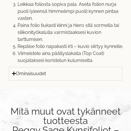
Leikkaa foliosta sopiva pala. Aseta folion nurja
puoli (yleensä himmeämpi puoli) kynnen pintaa
vasten.
Paina folio tiukasti kiinni ja hiero sitä sormella tai
silikonityökalulla varmistaaksesi kuvion
tarttumisen.
Repäise folio napakasti irti – kuvio siirtyy kynnelle.
Viimeistele aina päällyslakalla (Top Coat)
suojataksesi koristelun kulumiselta.
Ominaisuudet
Mitä muut ovat tykänneet
tuotteesta
Peggy Sage Kynsifoliot –