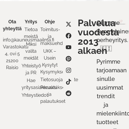
Palvelua
Ota
Yritys
Ohje
Olemme
yhteyttä
Tietoa
Toimitus-
vuodesta
Suomalaine
meistä
ja
2013
perheyritys.
info@kauneusmaailma.fi
maksuehdot
Miksi
Varastokatu
alkaen
🇫🇮
valita
UKK –
4, ovi 5
meidät
Usein
21200
Pyrimme
Kysytyt
Yhteistyö
Raisio
tarjoamaan
Kysymykset
ja PR
sinulle
Tietosuojaseloste
Hae
uusimmat
yritysasiakkaaksi
Peruutukset
ja
Yhteystiedot
trendit
palautukset
ja
mielenkiint
tuotteet