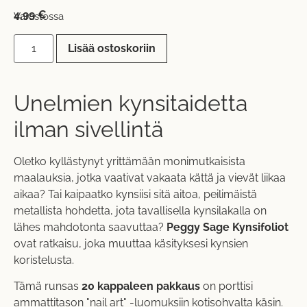
4,99
€
Varastossa
Lisää ostoskoriin
Unelmien kynsitaidetta
ilman sivellintä
Oletko kyllästynyt yrittämään monimutkaisista
maalauksia, jotka vaativat vakaata kättä ja vievät liikaa
aikaa? Tai kaipaatko kynsiisi sitä aitoa, peilimäistä
metallista hohdetta, jota tavallisella kynsilakalla on
lähes mahdotonta saavuttaa?
Peggy Sage Kynsifoliot
ovat ratkaisu, joka muuttaa käsityksesi kynsien
koristelusta.
Tämä runsas
20 kappaleen pakkaus
on porttisi
ammattitason "nail art" -luomuksiin kotisohvalta käsin.