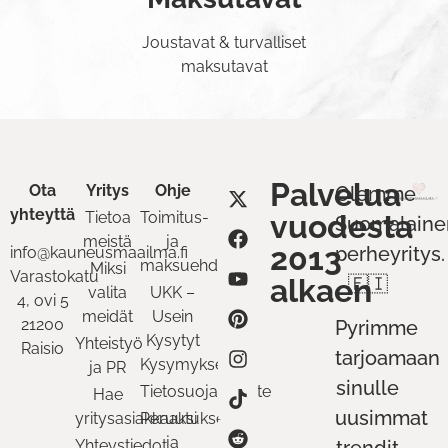
Joustavat & turvalliset
maksutavat
Palvelua
Ota
Yritys
Ohje
Olemme
yhteyttä
Tietoa
Toimitus-
vuodesta
Suomalaine
meistä
ja
2013
perheyritys.
info@kauneusmaailma.fi
maksuehdot
Miksi
Varastokatu
alkaen
🇫🇮
valita
UKK –
4, ovi 5
meidät
Usein
21200
Pyrimme
Kysytyt
Yhteistyö
Raisio
tarjoamaan
Kysymykset
ja PR
sinulle
Tietosuojaseloste
Hae
uusimmat
yritysasiakkaaksi
Peruutukset
ja
Yhteystiedot