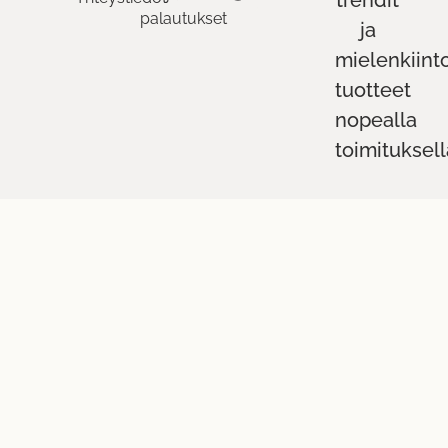
trendit
palautukset
ja
mielenkiint
tuotteet
nopealla
toimituksell