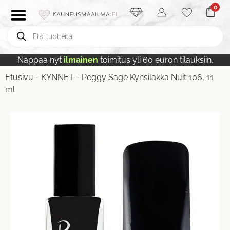
0
Nappaa nyt
ilmainen
toimitus yli 60 euron tilauksiin.
Etusivu
-
KYNNET
-
Peggy Sage Kynsilakka Nuit 106, 11
ml