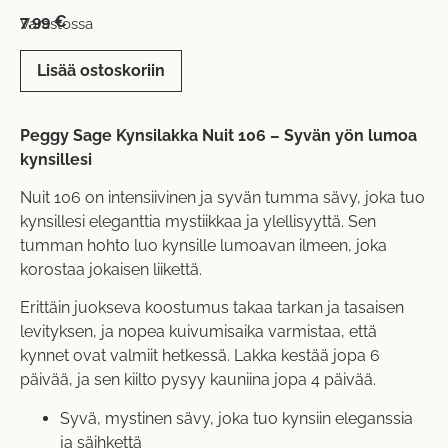
7,99
€
Varastossa
Lisää ostoskoriin
Peggy Sage Kynsilakka Nuit 106 – Syvän yön lumoa
kynsillesi
Nuit 106 on intensiivinen ja syvän tumma sävy, joka tuo
kynsillesi eleganttia mystiikkaa ja ylellisyyttä. Sen
tumman hohto luo kynsille lumoavan ilmeen, joka
korostaa jokaisen liikettä.
Erittäin juokseva koostumus takaa tarkan ja tasaisen
levityksen, ja nopea kuivumisaika varmistaa, että
kynnet ovat valmiit hetkessä. Lakka kestää jopa 6
päivää, ja sen kiilto pysyy kauniina jopa 4 päivää.
Syvä, mystinen sävy, joka tuo kynsiin eleganssia
ja säihkettä