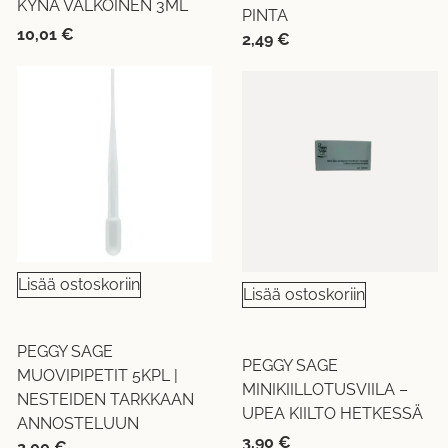
KYNÄ VALKOINEN 3ML
PINTA
10,01
€
2,49
€
Lisää ostoskoriin
Lisää ostoskoriin
PEGGY SAGE
PEGGY SAGE
MUOVIPIPETIT 5KPL |
MINIKIILLOTUSVIILA –
NESTEIDEN TARKKAAN
UPEA KIILTO HETKESSÄ
ANNOSTELUUN
3,90
€
2,00
€