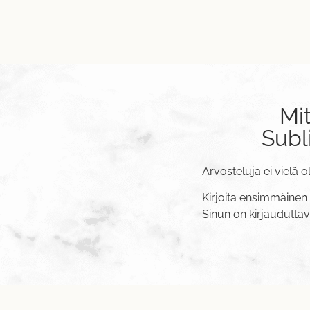
Mi
Subl
Arvosteluja ei vielä o
Kirjoita ensimmäinen 
Sinun on
kirjaudutta