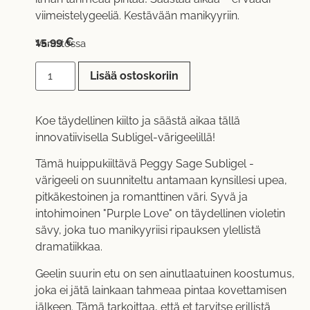
viimeistelygeeliä. Kestävään manikyyriin.
15,99
€
Varastossa
Lisää ostoskoriin
Koe täydellinen kiilto ja säästä aikaa tällä
innovatiivisella Subligel-värigeelillä!
Tämä huippukiiltävä Peggy Sage Subligel -
värigeeli on suunniteltu antamaan kynsillesi upea,
pitkäkestoinen ja romanttinen väri. Syvä ja
intohimoinen "Purple Love" on täydellinen violetin
sävy, joka tuo manikyyriisi ripauksen ylellistä
dramatiikkaa.
Geelin suurin etu on sen ainutlaatuinen koostumus,
joka ei jätä lainkaan tahmeaa pintaa kovettamisen
jälkeen. Tämä tarkoittaa, että et tarvitse erillistä