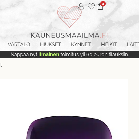
0
VARTALO
HIUKSET
KYNNET
MEIKIT
LAIT
Nappaa nyt
ilmainen
toimitus yli 60 euron tilauksiin.
l