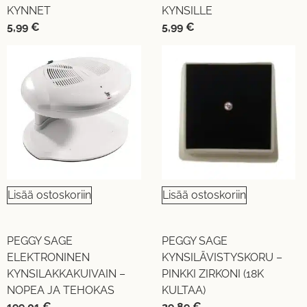
KYNNET
KYNSILLE
5,99
€
5,99
€
Lisää ostoskoriin
Lisää ostoskoriin
PEGGY SAGE
PEGGY SAGE
ELEKTRONINEN
KYNSILÄVISTYSKORU –
KYNSILAKKAKUIVAIN –
PINKKI ZIRKONI (18K
NOPEA JA TEHOKAS
KULTAA)
199,01
€
29,89
€