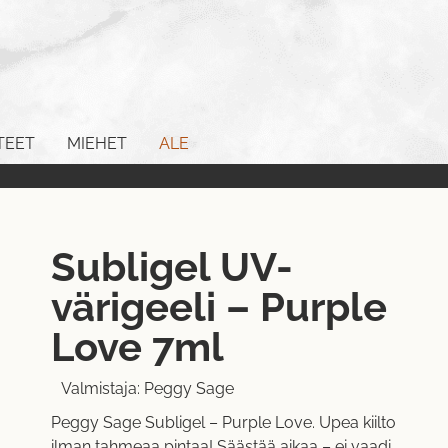
TEET
MIEHET
ALE
Subligel UV-
värigeeli – Purple
Love 7ml
Valmistaja:
Peggy Sage
Peggy Sage Subligel – Purple Love. Upea kiilto
ilman tahmeaa pintaa! Säästää aikaa – ei vaadi