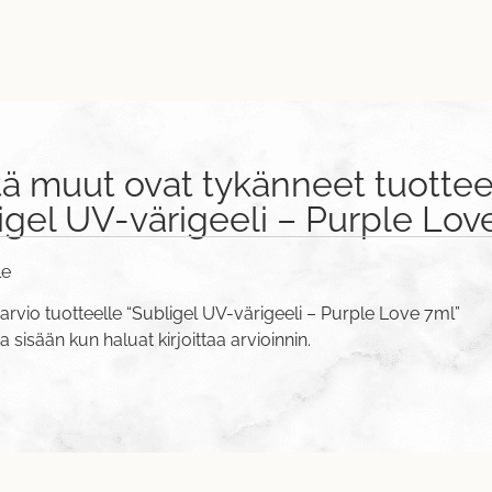
tä muut ovat tykänneet tuottee
igel UV-värigeeli – Purple Lov
le
arvio tuotteelle “Subligel UV-värigeeli – Purple Love 7ml”
va sisään
kun haluat kirjoittaa arvioinnin.