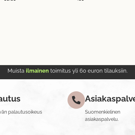
Muista
ilmainen
toimitus yli 60 euron tilauksiin.
autus
Asiakaspalv
vän palautusoikeus
Suomenkielinen
asiakaspalvelu.