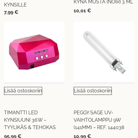
KYNÄ MUSTA (NOIR) 3 ML
KYNSILLE
10,01
€
7,99
€
Lisää ostoskoriin
Lisää ostoskoriin
TIMANTTI LED
PEGGY SAGE UV-
KYNSIUUNI 36W –
VAIHTOLAMPPU 9W
TYYLIKÄS & TEHOKAS
(141MM) – REF. 144038
95,99
€
10,99
€