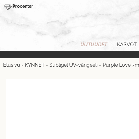
Pro
center
UUTUUDET
KASVOT
Etusivu
-
KYNNET
-
Subligel UV-värigeeli – Purple Love 7m