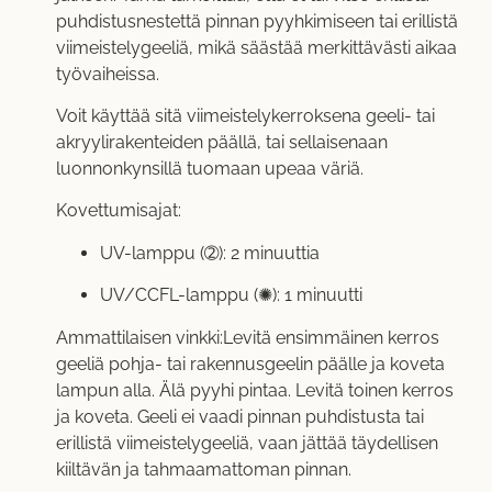
puhdistusnestettä pinnan pyyhkimiseen tai erillistä
viimeistelygeeliä, mikä säästää merkittävästi aikaa
työvaiheissa.
Voit käyttää sitä viimeistelykerroksena geeli- tai
akryylirakenteiden päällä, tai sellaisenaan
luonnonkynsillä tuomaan upeaa väriä.
Kovettumisajat:
UV-lamppu (➁): 2 minuuttia
UV/CCFL-lamppu (✺): 1 minuutti
Ammattilaisen vinkki:Levitä ensimmäinen kerros
geeliä pohja- tai rakennusgeelin päälle ja koveta
lampun alla. Älä pyyhi pintaa. Levitä toinen kerros
ja koveta. Geeli ei vaadi pinnan puhdistusta tai
erillistä viimeistelygeeliä, vaan jättää täydellisen
kiiltävän ja tahmaamattoman pinnan.