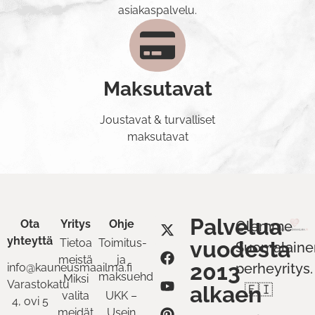
asiakaspalvelu.
Maksutavat
Joustavat & turvalliset
maksutavat
Palvelua
Ota
Yritys
Ohje
Olemme
yhteyttä
Tietoa
Toimitus-
vuodesta
Suomalaine
meistä
ja
2013
perheyritys.
info@kauneusmaailma.fi
maksuehdot
Miksi
Varastokatu
alkaen
🇫🇮
valita
UKK –
4, ovi 5
meidät
Usein