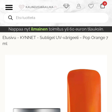
0
Nappaa nyt
ilmainen
toimitus yli 60 euron tilauksiin.
Etusivu
-
KYNNET
-
Subligel UV-värigeeli – Pop Orange 7
ml