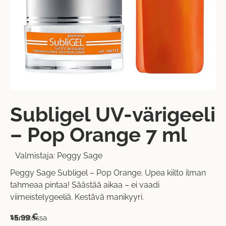
Subligel UV-värigeeli
– Pop Orange 7 ml
Valmistaja:
Peggy Sage
Peggy Sage Subligel – Pop Orange. Upea kiilto ilman
tahmeaa pintaa! Säästää aikaa – ei vaadi
viimeistelygeeliä. Kestävä manikyyri.
15,99
€
Varastossa