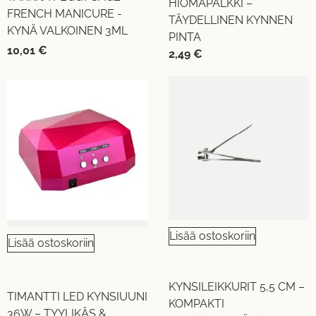
HIOMAPALKKI –
FRENCH MANICURE -
TÄYDELLINEN KYNNEN
KYNÄ VALKOINEN 3ML
PINTA
10,01
€
2,49
€
Lisää ostoskoriin
Lisää ostoskoriin
KYNSILEIKKURIT 5,5 CM –
TIMANTTI LED KYNSIUUNI
KOMPAKTI
36W – TYYLIKÄS &