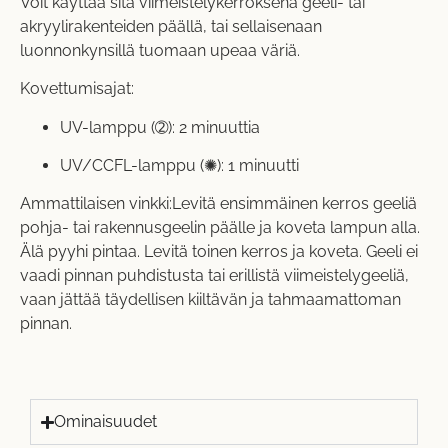
Voit käyttää sitä viimeistelykerroksena geeli- tai
akryylirakenteiden päällä, tai sellaisenaan
luonnonkynsillä tuomaan upeaa väriä.
Kovettumisajat:
UV-lamppu (➁): 2 minuuttia
UV/CCFL-lamppu (✺): 1 minuutti
Ammattilaisen vinkki:Levitä ensimmäinen kerros geeliä
pohja- tai rakennusgeelin päälle ja koveta lampun alla.
Älä pyyhi pintaa. Levitä toinen kerros ja koveta. Geeli ei
vaadi pinnan puhdistusta tai erillistä viimeistelygeeliä,
vaan jättää täydellisen kiiltävän ja tahmaamattoman
pinnan.
Ominaisuudet