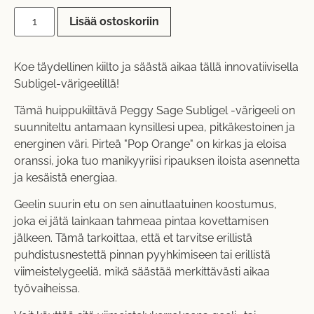
Lisää ostoskoriin
Koe täydellinen kiilto ja säästä aikaa tällä innovatiivisella
Subligel-värigeelillä!
Tämä huippukiiltävä Peggy Sage Subligel -värigeeli on
suunniteltu antamaan kynsillesi upea, pitkäkestoinen ja
energinen väri. Pirteä "Pop Orange" on kirkas ja eloisa
oranssi, joka tuo manikyyriisi ripauksen iloista asennetta
ja kesäistä energiaa.
Geelin suurin etu on sen ainutlaatuinen koostumus,
joka ei jätä lainkaan tahmeaa pintaa kovettamisen
jälkeen. Tämä tarkoittaa, että et tarvitse erillistä
puhdistusnestettä pinnan pyyhkimiseen tai erillistä
viimeistelygeeliä, mikä säästää merkittävästi aikaa
työvaiheissa.