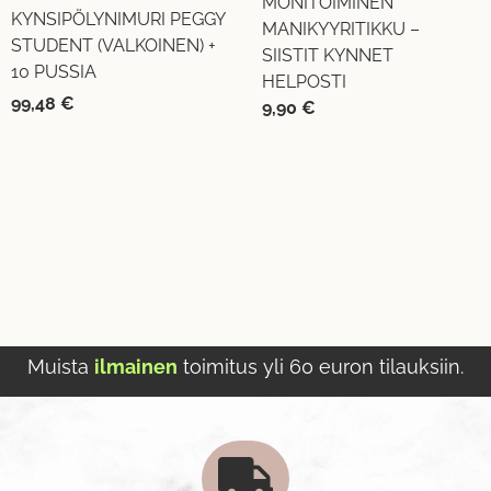
MONITOIMINEN
KYNSIPÖLYNIMURI PEGGY
MANIKYYRITIKKU –
STUDENT (VALKOINEN) +
SIISTIT KYNNET
10 PUSSIA
HELPOSTI
99,48
€
9,90
€
Muista
ilmainen
toimitus yli 60 euron tilauksiin.