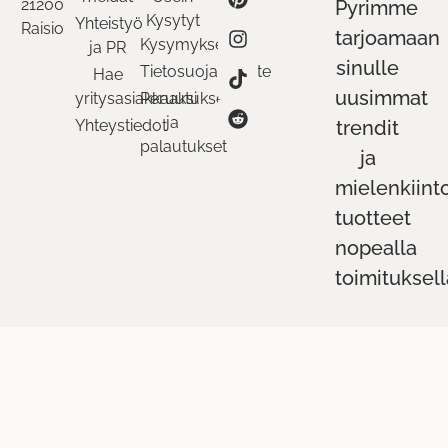
21200
Pyrimme
Kysytyt
Yhteistyö
Raisio
tarjoamaan
Kysymykset
ja PR
sinulle
Tietosuojaseloste
Hae
uusimmat
yritysasiakkaaksi
Peruutukset
ja
Yhteystiedot
trendit
palautukset
ja
mielenkiint
tuotteet
nopealla
toimituksell