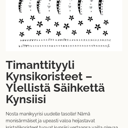
Timanttityyli
Kynsikoristeet –
Ylellistä Säihkettä
Kynsiisi
Nosta manikyyrisi uudelle tasolle! Nämä
monisärmäiset ja upeasti valoa heijastavat
kristallikoristeet tuovat kynsiisi vertaansa vailla olevaa