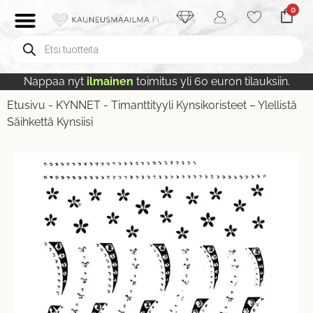
0
Nappaa nyt
ilmainen
toimitus yli 60 euron tilauksiin.
Etusivu
-
KYNNET
-
Timanttityyli Kynsikoristeet – Ylellistä
Säihkettä Kynsiisi