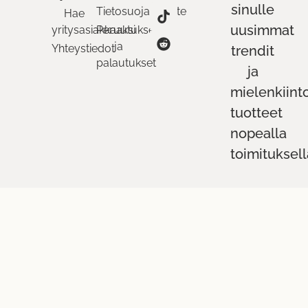
sinulle
Tietosuojaseloste
Hae
uusimmat
yritysasiakkaaksi
Peruutukset
ja
Yhteystiedot
trendit
palautukset
ja
mielenkiint
tuotteet
nopealla
toimituksell