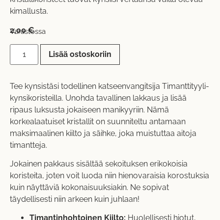
kimallusta.
2,00
€
Varastossa
Lisää ostoskoriin
Tee kynsistäsi todellinen katseenvangitsija Timanttityyli-
kynsikoristeilla. Unohda tavallinen lakkaus ja lisää
ripaus luksusta jokaiseen manikyyriin. Nämä
korkealaatuiset kristallit on suunniteltu antamaan
maksimaalinen kiilto ja säihke, joka muistuttaa aitoja
timantteja.
Jokainen pakkaus sisältää sekoituksen erikokoisia
koristeita, joten voit luoda niin hienovaraisia korostuksia
kuin näyttäviä kokonaisuuksiakin. Ne sopivat
täydellisesti niin arkeen kuin juhlaan!
Timantinhohtoinen Kiilto:
Huolellisesti hiotut,