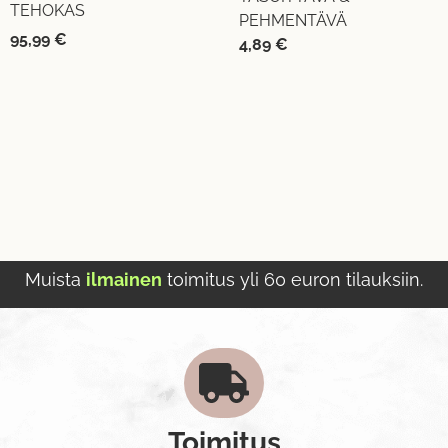
TEHOKAS
PEHMENTÄVÄ
95,99
€
4,89
€
Muista
ilmainen
toimitus yli 60 euron tilauksiin.
Toimitus