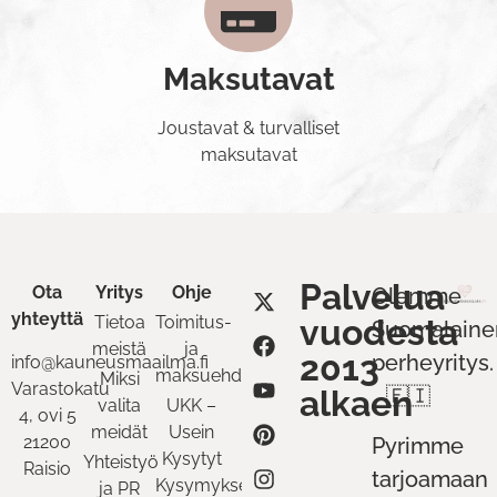
Maksutavat
Joustavat & turvalliset
maksutavat
Palvelua
Ota
Yritys
Ohje
Olemme
yhteyttä
Tietoa
Toimitus-
vuodesta
Suomalaine
meistä
ja
2013
perheyritys.
info@kauneusmaailma.fi
maksuehdot
Miksi
Varastokatu
alkaen
🇫🇮
valita
UKK –
4, ovi 5
meidät
Usein
21200
Pyrimme
Kysytyt
Yhteistyö
Raisio
tarjoamaan
Kysymykset
ja PR