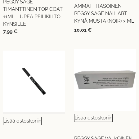
PEGGY SAGE
AMMATTITASOINEN
TIMANTTINEN TOP COAT
PEGGY SAGE NAIL ART -
11ML – UPEA PEILIKIILTO
KYNÄ MUSTA (NOIR) 3 ML
KYNSILLE
10,01
€
7,99
€
Lisää ostoskoriin
Lisää ostoskoriin
PEGGY SAGE VALKOINEN