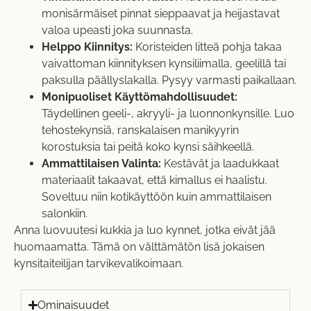
monisärmäiset pinnat sieppaavat ja heijastavat
valoa upeasti joka suunnasta.
Helppo Kiinnitys:
Koristeiden litteä pohja takaa
vaivattoman kiinnityksen kynsiliimalla, geelillä tai
paksulla päällyslakalla. Pysyy varmasti paikallaan.
Monipuoliset Käyttömahdollisuudet:
Täydellinen geeli-, akryyli- ja luonnonkynsille. Luo
tehostekynsiä, ranskalaisen manikyyrin
korostuksia tai peitä koko kynsi säihkeellä.
Ammattilaisen Valinta:
Kestävät ja laadukkaat
materiaalit takaavat, että kimallus ei haalistu.
Soveltuu niin kotikäyttöön kuin ammattilaisen
salonkiin.
Anna luovuutesi kukkia ja luo kynnet, jotka eivät jää
huomaamatta. Tämä on välttämätön lisä jokaisen
kynsitaiteilijan tarvikevalikoimaan.
Ominaisuudet