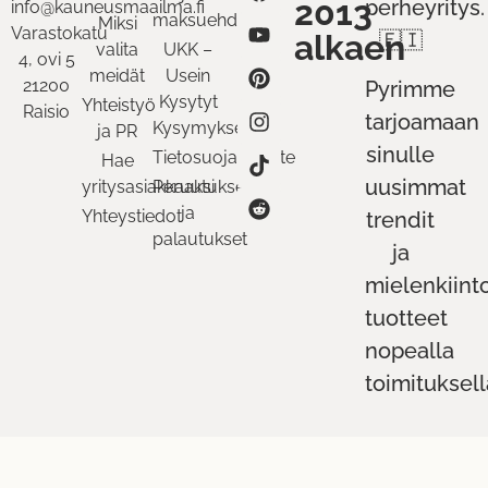
2013
perheyritys.
info@kauneusmaailma.fi
maksuehdot
Miksi
Varastokatu
alkaen
🇫🇮
valita
UKK –
4, ovi 5
meidät
Usein
21200
Pyrimme
Kysytyt
Yhteistyö
Raisio
tarjoamaan
Kysymykset
ja PR
sinulle
Tietosuojaseloste
Hae
uusimmat
yritysasiakkaaksi
Peruutukset
ja
Yhteystiedot
trendit
palautukset
ja
mielenkiint
tuotteet
nopealla
toimituksell