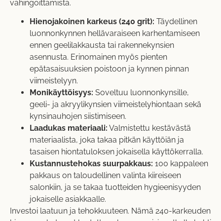
vahingoittamista.
Hienojakoinen karkeus (240 grit):
Täydellinen
luonnonkynnen hellävaraiseen karhentamiseen
ennen geelilakkausta tai rakennekynsien
asennusta. Erinomainen myös pienten
epätasaisuuksien poistoon ja kynnen pinnan
viimeistelyyn.
Monikäyttöisyys:
Soveltuu luonnonkynsille,
geeli- ja akryylikynsien viimeistelyhiontaan sekä
kynsinauhojen siistimiseen.
Laadukas materiaali:
Valmistettu kestävästä
materiaalista, joka takaa pitkän käyttöiän ja
tasaisen hiontatuloksen jokaisella käyttökerralla.
Kustannustehokas suurpakkaus:
100 kappaleen
pakkaus on taloudellinen valinta kiireiseen
salonkiin, ja se takaa tuotteiden hygieenisyyden
jokaiselle asiakkaalle.
Investoi laatuun ja tehokkuuteen. Nämä 240-karkeuden