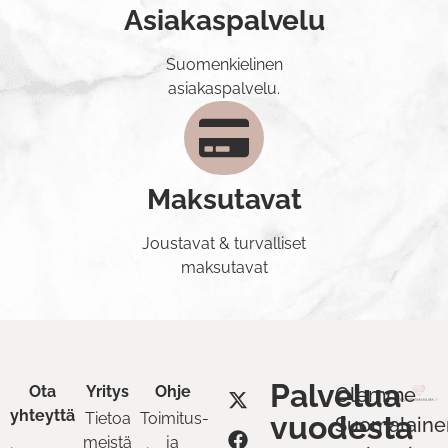
Asiakaspalvelu
Suomenkielinen
asiakaspalvelu.
Maksutavat
Joustavat & turvalliset
maksutavat
Palvelua
Ota
Yritys
Ohje
Olemme
yhteyttä
Tietoa
Toimitus-
vuodesta
Suomalaine
meistä
ja