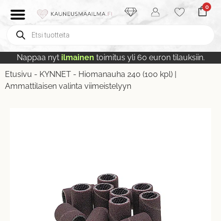
0
Nappaa nyt
ilmainen
toimitus yli 60 euron tilauksiin.
Etusivu
-
KYNNET
-
Hiomanauha 240 (100 kpl) |
Ammattilaisen valinta viimeistelyyn