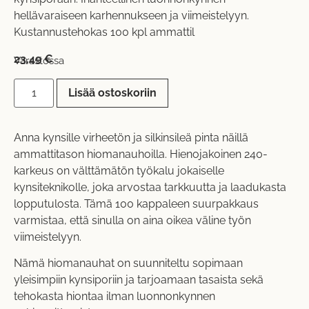
hellävaraiseen karhennukseen ja viimeistelyyn.
Kustannustehokas 100 kpl ammattil
23,49
€
Varastossa
Lisää ostoskoriin
Anna kynsille virheetön ja silkinsileä pinta näillä
ammattitason hiomanauhoilla. Hienojakoinen 240-
karkeus on välttämätön työkalu jokaiselle
kynsiteknikolle, joka arvostaa tarkkuutta ja laadukasta
lopputulosta. Tämä 100 kappaleen suurpakkaus
varmistaa, että sinulla on aina oikea väline työn
viimeistelyyn.
Nämä hiomanauhat on suunniteltu sopimaan
yleisimpiin kynsiporiin ja tarjoamaan tasaista sekä
tehokasta hiontaa ilman luonnonkynnen