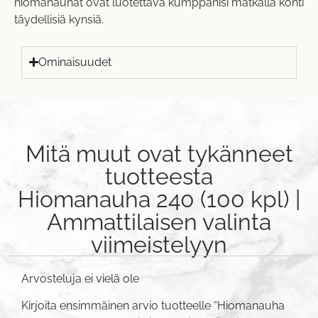
hiomanauhat ovat luotettava kumppanisi matkalla kohti
täydellisiä kynsiä.
Ominaisuudet
Mitä muut ovat tykänneet
tuotteesta
Hiomanauha 240 (100 kpl) |
Ammattilaisen valinta
viimeistelyyn
Arvosteluja ei vielä ole
Kirjoita ensimmäinen arvio tuotteelle “Hiomanauha