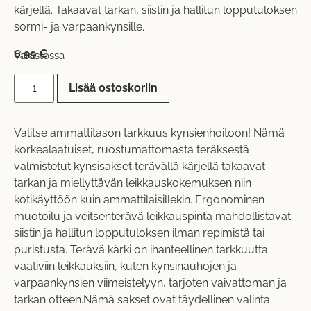
kärjellä. Takaavat tarkan, siistin ja hallitun lopputuloksen
sormi- ja varpaankynsille.
6,99
€
Varastossa
Lisää ostoskoriin
Valitse ammattitason tarkkuus kynsienhoitoon! Nämä
korkealaatuiset, ruostumattomasta teräksestä
valmistetut kynsisakset terävällä kärjellä takaavat
tarkan ja miellyttävän leikkauskokemuksen niin
kotikäyttöön kuin ammattilaisillekin. Ergonominen
muotoilu ja veitsenterävä leikkauspinta mahdollistavat
siistin ja hallitun lopputuloksen ilman repimistä tai
puristusta. Terävä kärki on ihanteellinen tarkkuutta
vaativiin leikkauksiin, kuten kynsinauhojen ja
varpaankynsien viimeistelyyn, tarjoten vaivattoman ja
tarkan otteen.Nämä sakset ovat täydellinen valinta