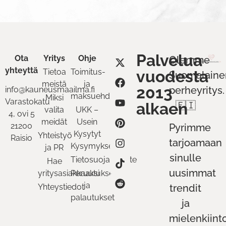
Palvelua
Ota
Yritys
Ohje
Olemme
yhteyttä
Tietoa
Toimitus-
vuodesta
Suomalaine
meistä
ja
2013
perheyritys.
info@kauneusmaailma.fi
maksuehdot
Miksi
Varastokatu
alkaen
🇫🇮
valita
UKK –
4, ovi 5
meidät
Usein
21200
Pyrimme
Kysytyt
Yhteistyö
Raisio
tarjoamaan
Kysymykset
ja PR
sinulle
Tietosuojaseloste
Hae
uusimmat
yritysasiakkaaksi
Peruutukset
ja
Yhteystiedot
trendit
palautukset
ja
mielenkiint