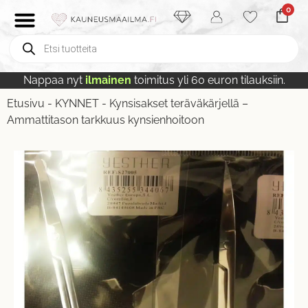
0
Nappaa nyt
ilmainen
toimitus yli 60 euron tilauksiin.
Etusivu
-
KYNNET
-
Kynsisakset teräväkärjellä –
Ammattitason tarkkuus kynsienhoitoon