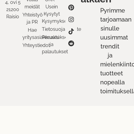
4, ovi 5
meidät
Usein
21200
Pyrimme
Kysytyt
Yhteistyö
Raisio
tarjoamaan
Kysymykset
ja PR
sinulle
Tietosuojaseloste
Hae
uusimmat
yritysasiakkaaksi
Peruutukset
ja
Yhteystiedot
trendit
palautukset
ja
mielenkiint
tuotteet
nopealla
toimituksell