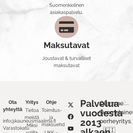
Suomenkielinen
asiakaspalvelu.
Maksutavat
Joustavat & turvalliset
maksutavat
Palvelua
Ota
Yritys
Ohje
Olemme
yhteyttä
Tietoa
Toimitus-
vuodesta
Suomalaine
meistä
ja
2013
perheyritys.
info@kauneusmaailma.fi
maksuehdot
Miksi
Varastokatu
alkaen
🇫🇮
valita
UKK –