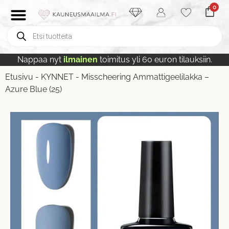
0
Nappaa nyt
ilmainen
toimitus yli 60 euron tilauksiin.
Etusivu
-
KYNNET
-
Misscheering Ammattigeelilakka –
Azure Blue (25)