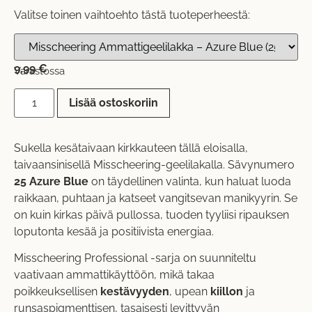
Valitse toinen vaihtoehto tästä tuoteperheestä:
9,99
€
Varastossa
Lisää ostoskoriin
Sukella kesätaivaan kirkkauteen tällä eloisalla,
taivaansinisellä Misscheering-geelilakalla. Sävynumero
25 Azure Blue
on täydellinen valinta, kun haluat luoda
raikkaan, puhtaan ja katseet vangitsevan manikyyrin. Se
on kuin kirkas päivä pullossa, tuoden tyyliisi ripauksen
loputonta kesää ja positiivista energiaa.
Misscheering Professional -sarja on suunniteltu
vaativaan ammattikäyttöön, mikä takaa
poikkeuksellisen
kestävyyden
, upean
kiillon
ja
runsaspigmenttisen, tasaisesti levittyvän