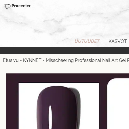
Pro
center
UUTUUDET
KASVOT
Etusivu
-
KYNNET
-
Misscheering Professional Nail Art Gel P