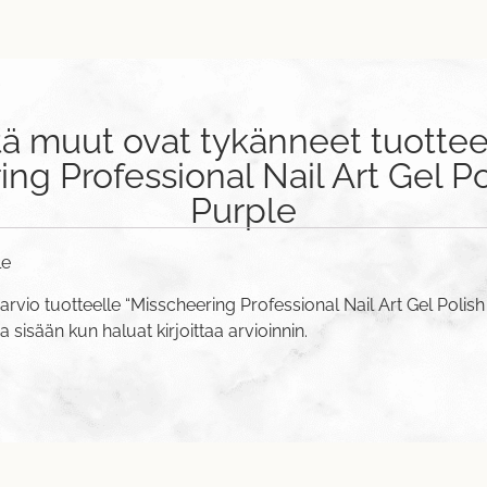
tä muut ovat tykänneet tuottee
ng Professional Nail Art Gel Po
Purple
le
arvio tuotteelle “Misscheering Professional Nail Art Gel Polish
va sisään
kun haluat kirjoittaa arvioinnin.