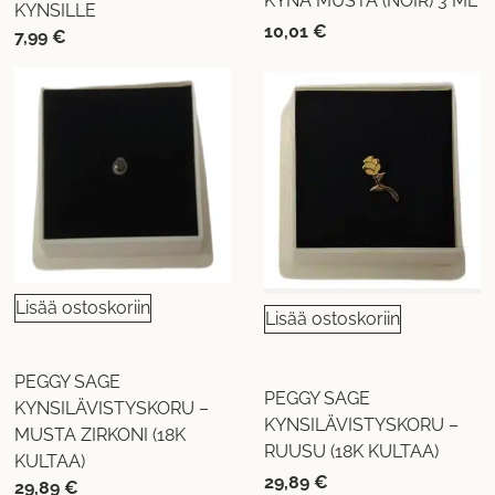
KYNÄ MUSTA (NOIR) 3 ML
KYNSILLE
10,01
€
7,99
€
Lisää ostoskoriin
Lisää ostoskoriin
PEGGY SAGE
PEGGY SAGE
KYNSILÄVISTYSKORU –
KYNSILÄVISTYSKORU –
MUSTA ZIRKONI (18K
RUUSU (18K KULTAA)
KULTAA)
29,89
€
29,89
€