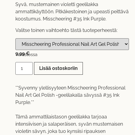
Syvä, mustemainen violetti geelilakka
ammattikäyttöön. Pitkäkestoinen ja upeasti peittävä
koostumus. Misscheering #35 Ink Purple.
Valitse toinen vaihtoehto tästä tuoteperheestä:
9,99
€
Varastossa
Lisää ostoskoriin
**Syvenny ylellisyyteen Misscheering Professional
Nail Art Gel Polish -geelilakalla sävyssä #35 Ink
Purple.**
Tämä ammattilaistason geelilakka tarjoaa
intensiivisen ja salaperäisen, syvän mustemaisen
violetin sävyn, joka tuo kynsiisi ripauksen