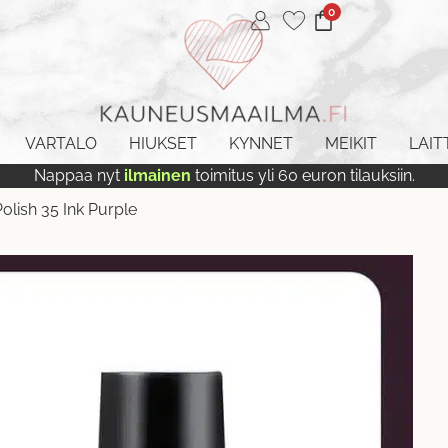
0
VARTALO
HIUKSET
KYNNET
MEIKIT
LAIT
Nappaa nyt
ilmainen
toimitus yli 60 euron tilauksiin.
olish 35 Ink Purple