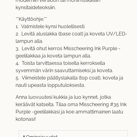
moderniin versioon tai monimutkaisiin
kynsitaideteoksiin.
**Käyttöohje:**
1. Valmistele kynsi huolellisesti.
2. Levitä aluslakka (base coat) ja koveta UV/LED-
lampun alla.
3. Levitä ohut kerros Misscheering Ink Purple -
geelilakkaa ja koveta lampun alla.
4. Toista tarvittaessa toisella kerroksella
syvemmän värin saavuttamiseksi ja koveta.
5. Viimeistele päällyslakalla (top coat), koveta ja
nauti upeasta lopputuloksesta.
Anna luovuutesi kukkia ja luo kynnet, jotka
keräävät katseita. Tilaa oma Misscheering #35 Ink
Purple -geelilakkasi ja koe ammattimainen laatu
kotonasi!