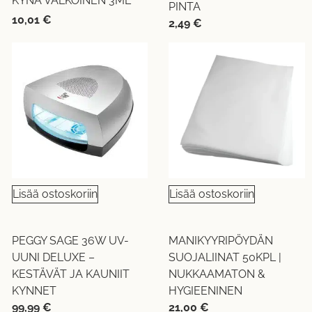
KYNÄ VALKOINEN 3ML
PINTA
10,01
€
2,49
€
Lisää ostoskoriin
Lisää ostoskoriin
PEGGY SAGE 36W UV-
MANIKYYRIPÖYDÄN
UUNI DELUXE –
SUOJALIINAT 50KPL |
KESTÄVÄT JA KAUNIIT
NUKKAAMATON &
KYNNET
HYGIEENINEN
99,99
€
21,00
€