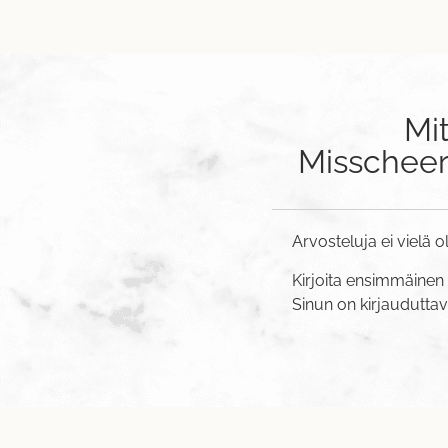
Mi
Misscheeri
Arvosteluja ei vielä o
Kirjoita ensimmäinen 
Sinun on
kirjaudutta