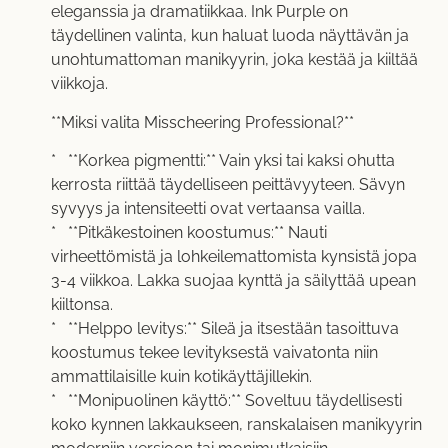
eleganssia ja dramatiikkaa. Ink Purple on
täydellinen valinta, kun haluat luoda näyttävän ja
unohtumattoman manikyyrin, joka kestää ja kiiltää
viikkoja.
**Miksi valita Misscheering Professional?**
* **Korkea pigmentti:** Vain yksi tai kaksi ohutta
kerrosta riittää täydelliseen peittävyyteen. Sävyn
syvyys ja intensiteetti ovat vertaansa vailla.
* **Pitkäkestoinen koostumus:** Nauti
virheettömistä ja lohkeilemattomista kynsistä jopa
3-4 viikkoa. Lakka suojaa kynttä ja säilyttää upean
kiiltonsa.
* **Helppo levitys:** Sileä ja itsestään tasoittuva
koostumus tekee levityksestä vaivatonta niin
ammattilaisille kuin kotikäyttäjillekin.
* **Monipuolinen käyttö:** Soveltuu täydellisesti
koko kynnen lakkaukseen, ranskalaisen manikyyrin