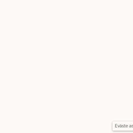
Eväste a