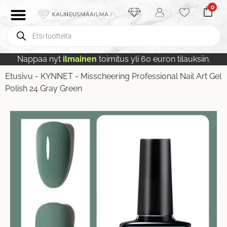
0
Nappaa nyt
ilmainen
toimitus yli 60 euron tilauksiin.
Etusivu
-
KYNNET
-
Misscheering Professional Nail Art Gel
Polish 24 Gray Green