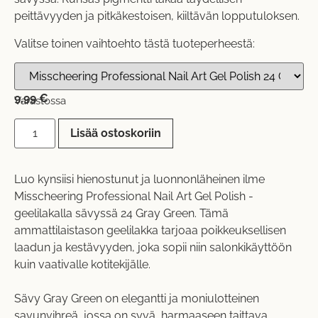
peittävyyden ja pitkäkestoisen, kiiltävän lopputuloksen.
Valitse toinen vaihtoehto tästä tuoteperheestä:
9,99
€
Varastossa
Lisää ostoskoriin
Luo kynsiisi hienostunut ja luonnonläheinen ilme
Misscheering Professional Nail Art Gel Polish -
geelilakalla sävyssä 24 Gray Green. Tämä
ammattilaistason geelilakka tarjoaa poikkeuksellisen
laadun ja kestävyyden, joka sopii niin salonkikäyttöön
kuin vaativalle kotitekijälle.
Sävy Gray Green on elegantti ja moniulotteinen
savunvihreä, jossa on syvä, harmaaseen taittava