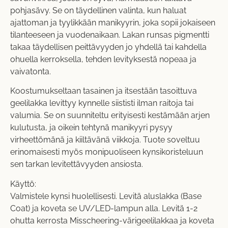
pohjasävy. Se on täydellinen valinta, kun haluat
ajattoman ja tyylikkään manikyyrin, joka sopii jokaiseen
tilanteeseen ja vuodenaikaan. Lakan runsas pigmentti
takaa täydellisen peittävyyden jo yhdellä tai kahdella
ohuella kerroksella, tehden levityksestä nopeaa ja
vaivatonta.
Koostumukseltaan tasainen ja itsestään tasoittuva
geelilakka levittyy kynnelle siististi ilman raitoja tai
valumia. Se on suunniteltu erityisesti kestämään arjen
kulutusta, ja oikein tehtynä manikyyri pysyy
virheettömänä ja kiiltävänä viikkoja. Tuote soveltuu
erinomaisesti myös monipuoliseen kynsikoristeluun
sen tarkan levitettävyyden ansiosta.
Käyttö:
Valmistele kynsi huolellisesti. Levitä aluslakka (Base
Coat) ja koveta se UV/LED-lampun alla. Levitä 1-2
ohutta kerrosta Misscheering-värigeelilakkaa ja koveta