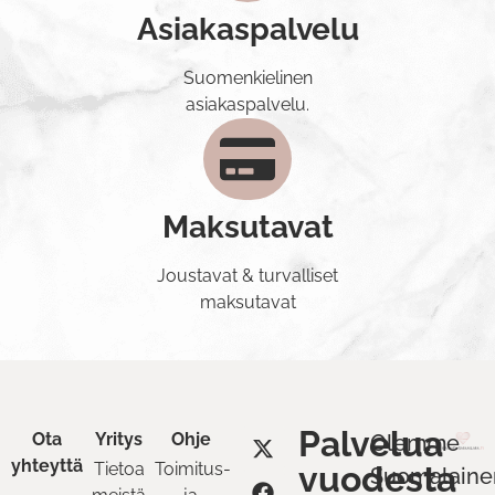
Asiakaspalvelu
Suomenkielinen
asiakaspalvelu.
Maksutavat
Joustavat & turvalliset
maksutavat
Palvelua
Ota
Yritys
Ohje
Olemme
yhteyttä
Tietoa
Toimitus-
vuodesta
Suomalaine