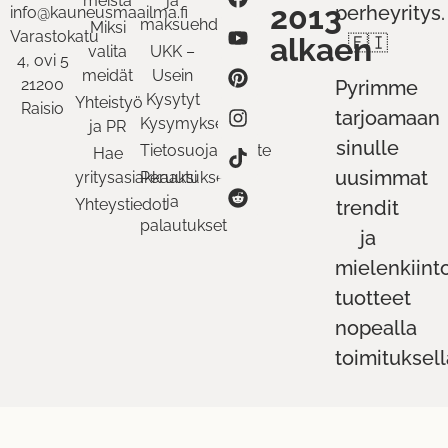
meistä
ja
2013
perheyritys.
info@kauneusmaailma.fi
maksuehdot
Miksi
Varastokatu
alkaen
🇫🇮
valita
UKK –
4, ovi 5
meidät
Usein
21200
Pyrimme
Kysytyt
Yhteistyö
Raisio
tarjoamaan
Kysymykset
ja PR
sinulle
Tietosuojaseloste
Hae
uusimmat
yritysasiakkaaksi
Peruutukset
ja
Yhteystiedot
trendit
palautukset
ja
mielenkiint
tuotteet
nopealla
toimituksell