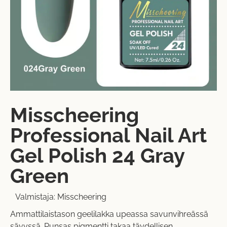
Misscheering
Professional Nail Art
Gel Polish 24 Gray
Green
Valmistaja:
Misscheering
Ammattilaistason geelilakka upeassa savunvihreässä
sävyssä. Runsas pigmentti takaa täydellisen