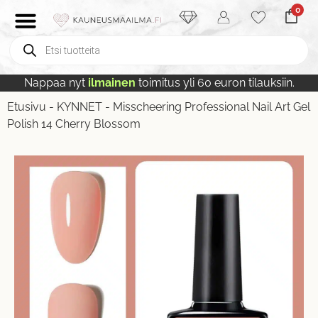
0
Nappaa nyt
ilmainen
toimitus yli 60 euron tilauksiin.
Etusivu
-
KYNNET
-
Misscheering Professional Nail Art Gel
Polish 14 Cherry Blossom