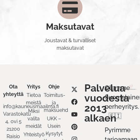
Maksutavat
Joustavat & turvalliset
maksutavat
Palvelua
Ota
Yritys
Ohje
Olemme
yhteyttä
Tietoa
Toimitus-
vuodesta
Suomalaine
meistä
ja
2013
perheyritys.
info@kauneusmaailma.fi
maksuehdot
Miksi
Varastokatu
alkaen
🇫🇮
valita
UKK –
4, ovi 5
meidät
Usein
21200
Pyrimme
Kysytyt
Yhteistyö
Raisio
tarjoamaan