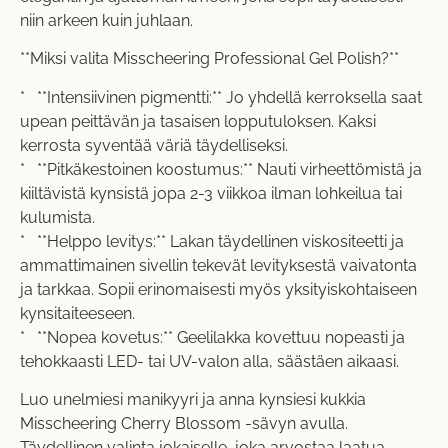
niin arkeen kuin juhlaan.
**Miksi valita Misscheering Professional Gel Polish?**
* **Intensiivinen pigmentti:** Jo yhdellä kerroksella saat
upean peittävän ja tasaisen lopputuloksen. Kaksi
kerrosta syventää väriä täydelliseksi.
* **Pitkäkestoinen koostumus:** Nauti virheettömistä ja
kiiltävistä kynsistä jopa 2-3 viikkoa ilman lohkeilua tai
kulumista.
* **Helppo levitys:** Lakan täydellinen viskositeetti ja
ammattimainen sivellin tekevät levityksestä vaivatonta
ja tarkkaa. Sopii erinomaisesti myös yksityiskohtaiseen
kynsitaiteeseen.
* **Nopea kovetus:** Geelilakka kovettuu nopeasti ja
tehokkaasti LED- tai UV-valon alla, säästäen aikaasi.
Luo unelmiesi manikyyri ja anna kynsiesi kukkia
Misscheering Cherry Blossom -sävyn avulla.
Täydellinen valinta jokaiselle, joka arvostaa laatua,