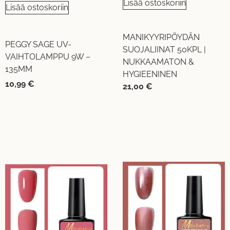
Lisää ostoskoriin
Lisää ostoskoriin
MANIKYYRIPÖYDÄN
PEGGY SAGE UV-
SUOJALIINAT 50KPL |
VAIHTOLAMPPU 9W –
NUKKAAMATON &
135MM
HYGIEENINEN
10,99
€
21,00
€