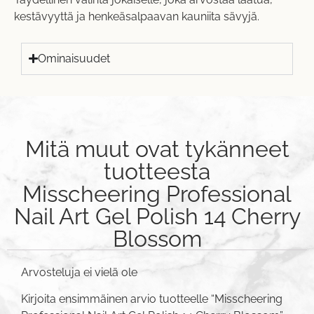
kestävyyttä ja henkeäsalpaavan kauniita sävyjä.
Ominaisuudet
Mitä muut ovat tykänneet
tuotteesta
Misscheering Professional
Nail Art Gel Polish 14 Cherry
Blossom
Arvosteluja ei vielä ole
Kirjoita ensimmäinen arvio tuotteelle “Misscheering