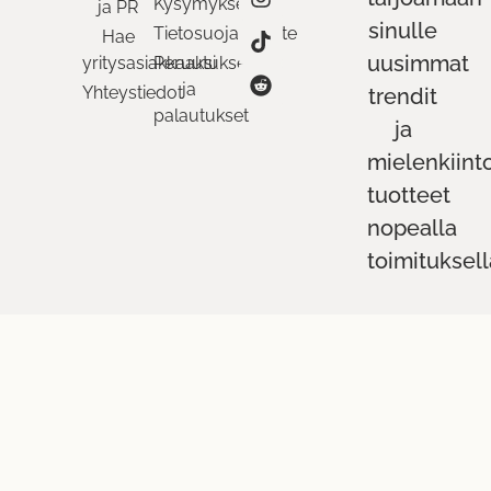
Kysymykset
ja PR
sinulle
Tietosuojaseloste
Hae
uusimmat
yritysasiakkaaksi
Peruutukset
ja
Yhteystiedot
trendit
palautukset
ja
mielenkiint
tuotteet
nopealla
toimituksell