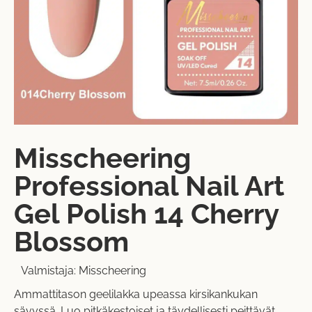
Misscheering
Professional Nail Art
Gel Polish 14 Cherry
Blossom
Valmistaja:
Misscheering
Ammattitason geelilakka upeassa kirsikankukan
sävyssä. Luo pitkäkestoiset ja täydellisesti peittävät