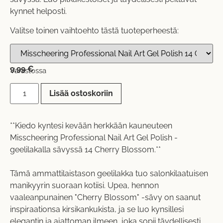
kynnet helposti.
Valitse toinen vaihtoehto tästä tuoteperheestä:
9,99
€
Varastossa
Lisää ostoskoriin
**Kiedo kyntesi kevään herkkään kauneuteen
Misscheering Professional Nail Art Gel Polish -
geelilakalla sävyssä 14 Cherry Blossom.**
Tämä ammattilaistason geelilakka tuo salonkilaatuisen
manikyyrin suoraan kotiisi. Upea, hennon
vaaleanpunainen "Cherry Blossom" -sävy on saanut
inspiraationsa kirsikankukista, ja se luo kynsillesi
elegantin ja ajattoman ilmeen, joka sopii täydellisesti