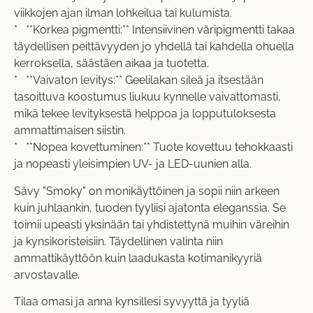
viikkojen ajan ilman lohkeilua tai kulumista.
* **Korkea pigmentti:** Intensiivinen väripigmentti takaa
täydellisen peittävyyden jo yhdellä tai kahdella ohuella
kerroksella, säästäen aikaa ja tuotetta.
* **Vaivaton levitys:** Geelilakan sileä ja itsestään
tasoittuva koostumus liukuu kynnelle vaivattomasti,
mikä tekee levityksestä helppoa ja lopputuloksesta
ammattimaisen siistin.
* **Nopea kovettuminen:** Tuote kovettuu tehokkaasti
ja nopeasti yleisimpien UV- ja LED-uunien alla.
Sävy "Smoky" on monikäyttöinen ja sopii niin arkeen
kuin juhlaankin, tuoden tyyliisi ajatonta eleganssia. Se
toimii upeasti yksinään tai yhdistettynä muihin väreihin
ja kynsikoristeisiin. Täydellinen valinta niin
ammattikäyttöön kuin laadukasta kotimanikyyriä
arvostavalle.
Tilaa omasi ja anna kynsillesi syvyyttä ja tyyliä