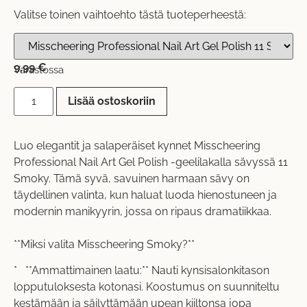
Valitse toinen vaihtoehto tästä tuoteperheestä:
9,99
€
Varastossa
Lisää ostoskoriin
Luo elegantit ja salaperäiset kynnet Misscheering
Professional Nail Art Gel Polish -geelilakalla sävyssä 11
Smoky. Tämä syvä, savuinen harmaan sävy on
täydellinen valinta, kun haluat luoda hienostuneen ja
modernin manikyyrin, jossa on ripaus dramatiikkaa.
**Miksi valita Misscheering Smoky?**
* **Ammattimainen laatu:** Nauti kynsisalonkitason
lopputuloksesta kotonasi. Koostumus on suunniteltu
kestämään ja säilyttämään upean kiiltonsa jopa