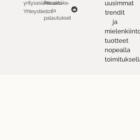
uusimmat
yritysasiakkaaksi
Peruutukset
ja
Yhteystiedot
trendit
palautukset
ja
mielenkiint
tuotteet
nopealla
toimituksell