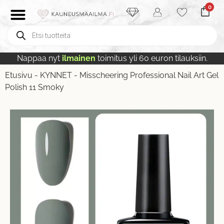
0
Nappaa nyt
ilmainen
toimitus yli 60 euron tilauksiin.
Etusivu
-
KYNNET
-
Misscheering Professional Nail Art Gel
Polish 11 Smoky