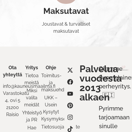
Maksutavat
Joustavat & turvalliset
maksutavat
Palvelua
Ota
Yritys
Ohje
Olemme
yhteyttä
Tietoa
Toimitus-
vuodesta
Suomalaine
meistä
ja
2013
perheyritys.
info@kauneusmaailma.fi
maksuehdot
Miksi
Varastokatu
alkaen
🇫🇮
valita
UKK –
4, ovi 5
meidät
Usein
21200
Pyrimme
Kysytyt
Yhteistyö
Raisio
tarjoamaan
Kysymykset
ja PR
sinulle
Tietosuojaseloste
Hae