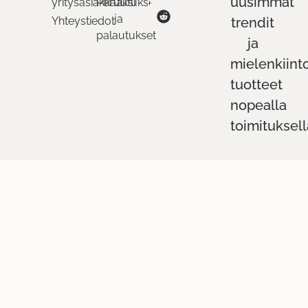
uusimmat
yritysasiakkaaksi
Peruutukset
ja
Yhteystiedot
trendit
palautukset
ja
mielenkiint
tuotteet
nopealla
toimituksell