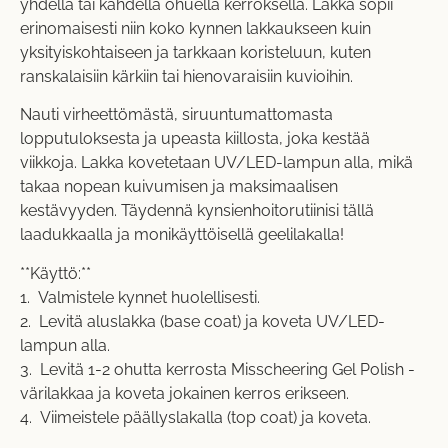
yhdellä tai kahdella ohuella kerroksella. Lakka sopii
erinomaisesti niin koko kynnen lakkaukseen kuin
yksityiskohtaiseen ja tarkkaan koristeluun, kuten
ranskalaisiin kärkiin tai hienovaraisiin kuvioihin.
Nauti virheettömästä, siruuntumattomasta
lopputuloksesta ja upeasta kiillosta, joka kestää
viikkoja. Lakka kovetetaan UV/LED-lampun alla, mikä
takaa nopean kuivumisen ja maksimaalisen
kestävyyden. Täydennä kynsienhoitorutiinisi tällä
laadukkaalla ja monikäyttöisellä geelilakalla!
**Käyttö:**
1. Valmistele kynnet huolellisesti.
2. Levitä aluslakka (base coat) ja koveta UV/LED-
lampun alla.
3. Levitä 1-2 ohutta kerrosta Misscheering Gel Polish -
värilakkaa ja koveta jokainen kerros erikseen.
4. Viimeistele päällyslakalla (top coat) ja koveta.