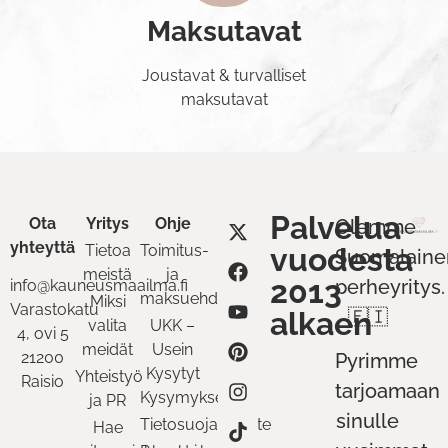
Maksutavat
Joustavat & turvalliset
maksutavat
Palvelua
Ota
Yritys
Ohje
Olemme
yhteyttä
Tietoa
Toimitus-
vuodesta
Suomalaine
meistä
ja
2013
perheyritys.
info@kauneusmaailma.fi
maksuehdot
Miksi
Varastokatu
alkaen
🇫🇮
valita
UKK –
4, ovi 5
meidät
Usein
21200
Pyrimme
Kysytyt
Yhteistyö
Raisio
tarjoamaan
Kysymykset
ja PR
sinulle
Tietosuojaseloste
Hae