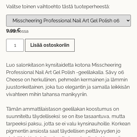
Valitse toinen vaihtoehto tästä tuoteperheestä:
9,99
€
Varastossa
Lisää ostoskoriin
Luo salonkitason kynsitaidetta kotona Misscheering
Professional Nail Art Gel Polish -geelilakalla. Sävy 06
Cheese on herkullinen, pehmeän kermainen ja lämmin
juustonkeltainen, joka tuo elegantin ja samalla leikkisän
vivahteen mihin tahansa manikyyriin.
Tämän ammattilaistason geelilakan koostumus on
suunniteltu täydelliseksi: se on itse tasaantuva, mutta
tarpeeksi paksu, jotta se ei valu kynsinauhoille. Korkean
pigmentin ansiosta saat täydellisen peittävyyden jo