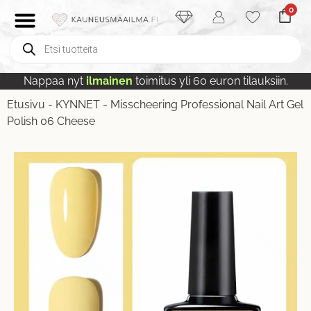
0
Nappaa nyt
ilmainen
toimitus yli 60 euron tilauksiin.
Etusivu
-
KYNNET
-
Misscheering Professional Nail Art Gel
Polish 06 Cheese