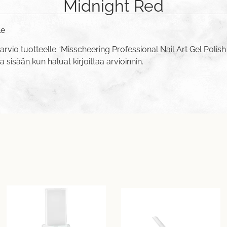
Midnight Red
le
arvio tuotteelle “Misscheering Professional Nail Art Gel Polis
va sisään
kun haluat kirjoittaa arvioinnin.