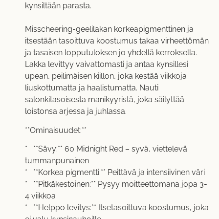
kynsiltään parasta.
Misscheering-geelilakan korkeapigmenttinen ja
itsestään tasoittuva koostumus takaa virheettömän
ja tasaisen lopputuloksen jo yhdellä kerroksella.
Lakka levittyy vaivattomasti ja antaa kynsillesi
upean, peilimäisen kiillon, joka kestää viikkoja
liuskottumatta ja haalistumatta. Nauti
salonkitasoisesta manikyyristä, joka säilyttää
loistonsa arjessa ja juhlassa.
**Ominaisuudet:**
* **Sävy:** 60 Midnight Red – syvä, viettelevä
tummanpunainen
* **Korkea pigmentti:** Peittävä ja intensiivinen väri
* **Pitkäkestoinen:** Pysyy moitteettomana jopa 3-
4 viikkoa
* **Helppo levitys:** Itsetasoittuva koostumus, joka