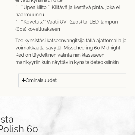
ei valu kynsinauhoille
* **Upea kiilto:** Kiiltävä ja kestävä pinta, joka ei
naarmuunnu
* **Kovetus:** Vaatii UV- (120s) tai LED-lampun
(60s) kovettuakseen
Tee kynsistäsi katseenvangitsija tällä ajattomalla ja
voimakkaalla sävyllä. Misscheering 60 Midnight
Red on täydellinen valinta niin klassiseen
manikyyriin kuin näyttäviin kynsitaideteoksiinkin.
Ominaisuudet
sta
Polish 60