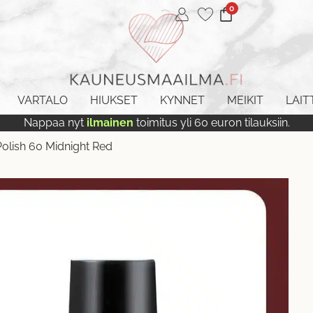
0
VARTALO
HIUKSET
KYNNET
MEIKIT
LAIT
Nappaa nyt
ilmainen
toimitus yli 60 euron tilauksiin.
Polish 60 Midnight Red