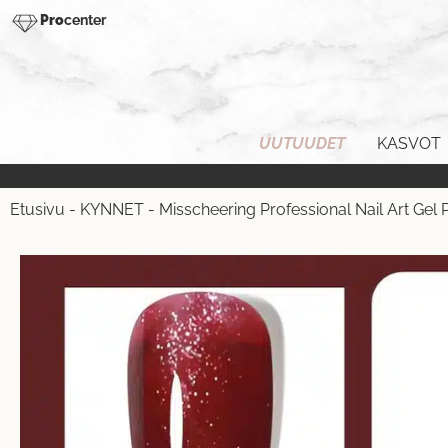
Pro
center
UUTUUDET
KASVOT
Etusivu
-
KYNNET
-
Misscheering Professional Nail Art Gel 