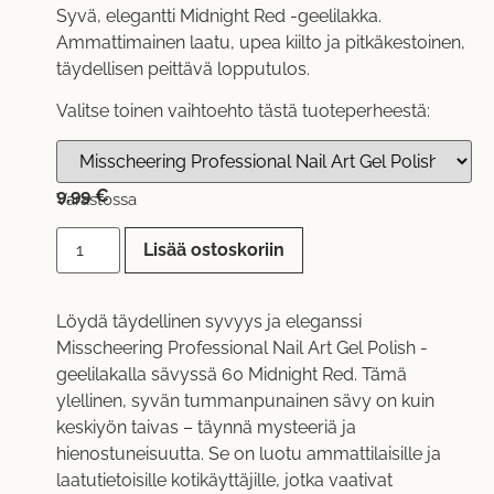
Syvä, elegantti Midnight Red -geelilakka.
Ammattimainen laatu, upea kiilto ja pitkäkestoinen,
täydellisen peittävä lopputulos.
Valitse toinen vaihtoehto tästä tuoteperheestä:
9,99
€
Varastossa
Lisää ostoskoriin
Löydä täydellinen syvyys ja eleganssi
Misscheering Professional Nail Art Gel Polish -
geelilakalla sävyssä 60 Midnight Red. Tämä
ylellinen, syvän tummanpunainen sävy on kuin
keskiyön taivas – täynnä mysteeriä ja
hienostuneisuutta. Se on luotu ammattilaisille ja
laatutietoisille kotikäyttäjille, jotka vaativat