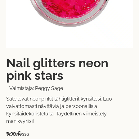
Nail glitters neon
pink stars
Valmistaja:
Peggy Sage
Säteilevät neonpinkit tähtiglitterit kynsillesi. Luo
vaivattomasti näyttäviä ja persoonallisia
kynsitaidekoristeluita. Täydellinen viimeistely
manikyyriisi!
5,99
€
Varastossa