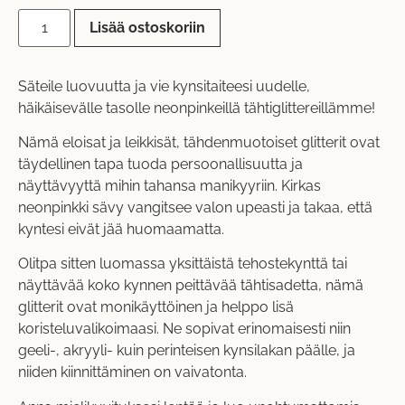
Lisää ostoskoriin
Säteile luovuutta ja vie kynsitaiteesi uudelle,
häikäisevälle tasolle neonpinkeillä tähtiglittereillämme!
Nämä eloisat ja leikkisät, tähdenmuotoiset glitterit ovat
täydellinen tapa tuoda persoonallisuutta ja
näyttävyyttä mihin tahansa manikyyriin. Kirkas
neonpinkki sävy vangitsee valon upeasti ja takaa, että
kyntesi eivät jää huomaamatta.
Olitpa sitten luomassa yksittäistä tehostekynttä tai
näyttävää koko kynnen peittävää tähtisadetta, nämä
glitterit ovat monikäyttöinen ja helppo lisä
koristeluvalikoimaasi. Ne sopivat erinomaisesti niin
geeli-, akryyli- kuin perinteisen kynsilakan päälle, ja
niiden kiinnittäminen on vaivatonta.