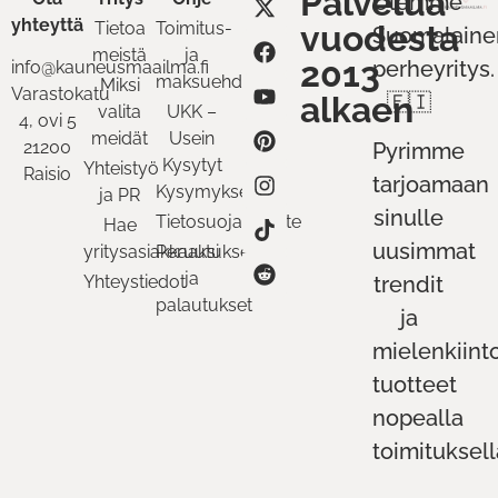
Palvelua
Olemme
yhteyttä
Tietoa
Toimitus-
vuodesta
Suomalaine
meistä
ja
2013
perheyritys.
info@kauneusmaailma.fi
maksuehdot
Miksi
Varastokatu
alkaen
🇫🇮
valita
UKK –
4, ovi 5
meidät
Usein
21200
Pyrimme
Kysytyt
Yhteistyö
Raisio
tarjoamaan
Kysymykset
ja PR
sinulle
Tietosuojaseloste
Hae
uusimmat
yritysasiakkaaksi
Peruutukset
ja
Yhteystiedot
trendit
palautukset
ja
mielenkiint
tuotteet
nopealla
toimituksell