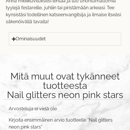
Anna mielikuvituksesi lentää ja luo unohtumattomia
tyylejä festareille, juhliin tai piristämään arkeasi. Tee
kynsistäsi todellinen katseenvangitsija ja ilmaise itseäsi
säkenöivällä tavalla!
Ominaisuudet
Mitä muut ovat tykänneet
tuotteesta
Nail glitters neon pink stars
Arvosteluja ei vielä ole
Kirjoita ensimmäinen arvio tuotteelle “Nail glitters
neon pink stars”