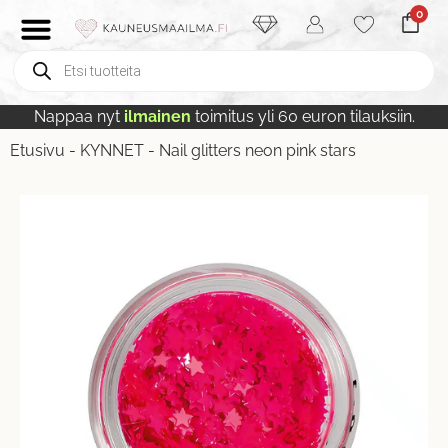
0
Nappaa nyt
ilmainen
toimitus yli 60 euron tilauksiin.
Etusivu
-
KYNNET
-
Nail glitters neon pink stars