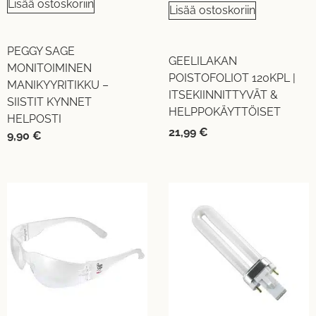
Lisää ostoskoriin
Lisää ostoskoriin
PEGGY SAGE
GEELILAKAN
MONITOIMINEN
POISTOFOLIOT 120KPL |
MANIKYYRITIKKU –
ITSEKIINNITTYVÄT &
SIISTIT KYNNET
HELPPOKÄYTTÖISET
HELPOSTI
21,99
€
9,90
€