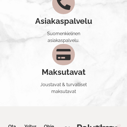
Asiakaspalvelu
Suomenkielinen
asiakaspalvelu.
Maksutavat
Joustavat & turvalliset
maksutavat
Ota
Yritys
Ohje