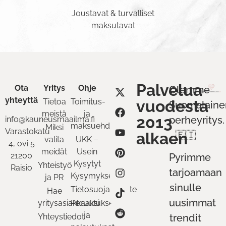
Joustavat & turvalliset
maksutavat
Palvelua
Ota
Yritys
Ohje
Olemme
yhteyttä
Tietoa
Toimitus-
vuodesta
Suomalaine
meistä
ja
2013
perheyritys.
info@kauneusmaailma.fi
maksuehdot
Miksi
Varastokatu
alkaen
🇫🇮
valita
UKK –
4, ovi 5
meidät
Usein
21200
Pyrimme
Kysytyt
Yhteistyö
Raisio
tarjoamaan
Kysymykset
ja PR
sinulle
Tietosuojaseloste
Hae
uusimmat
yritysasiakkaaksi
Peruutukset
ja
Yhteystiedot
trendit