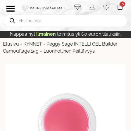
0
Nappaa nyt
ilmainen
toimitus yli 60 euron tilauksiin.
Etusivu
-
KYNNET
-
Peggy Sage INTELLI GEL Builder
Camouflage 15g – Luonnollinen Peittävyys