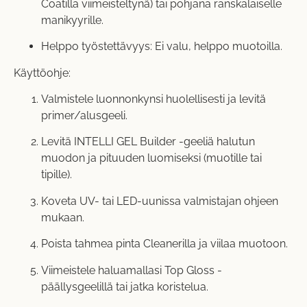
Coatilla viimeisteltynä) tai pohjana ranskalaiselle
manikyyrille.
Helppo työstettävyys: Ei valu, helppo muotoilla.
Käyttöohje:
Valmistele luonnonkynsi huolellisesti ja levitä
primer/alusgeeli.
Levitä INTELLI GEL Builder -geeliä halutun
muodon ja pituuden luomiseksi (muotille tai
tipille).
Koveta UV- tai LED-uunissa valmistajan ohjeen
mukaan.
Poista tahmea pinta Cleanerilla ja viilaa muotoon.
Viimeistele haluamallasi Top Gloss -
päällysgeelillä tai jatka koristelua.