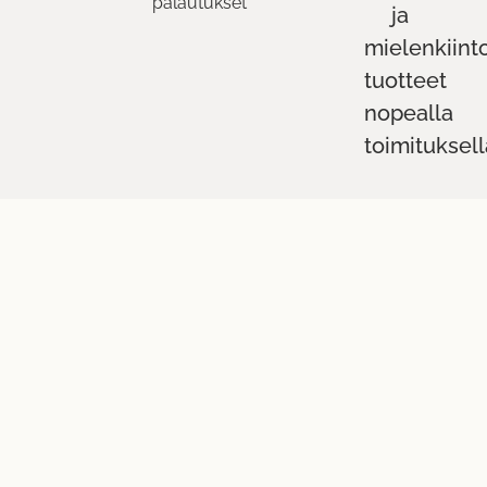
palautukset
ja
mielenkiint
tuotteet
nopealla
toimituksell