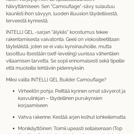
häivyttämiseen. Sen "Camouflage"-sävy sulautuu
kauniisti ihon sävyyn, luoden illuusion täydellisestä,
terveestä kynnestä.
INTELLI GEL -sarjan "älykäs" koostumus tekee
rakentamisesta vaivatonta. Geeli on viskositeetiltaan
täyteläistä, joten se ei valu kynsinauhoille, mutta
tasoittuu itsestään (self-leveling) uunissa vähentäen
viilaamisen tarvetta. Se sopii erinomaisesti sekä tipeille
että muoteille tehtäviin pidennyksiin.
Miksi valita INTELLI GEL Builder Camouflage?
Virheetön pohja: Peittää kynnen omat sävyerot ja
kasvulinkjan – täydellinen purukynsien
korjaamiseen.
Vahva rakenne: Kestää arjen kolhut lohkeilematta.
Monikäyttöinen: Toimii upeasti sellaisenaan (Top