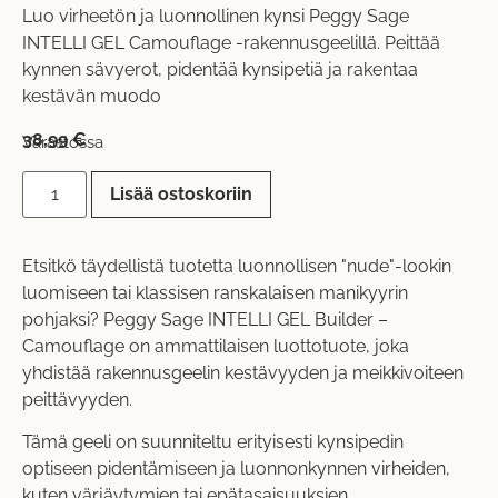
Luo virheetön ja luonnollinen kynsi Peggy Sage
INTELLI GEL Camouflage -rakennusgeelillä. Peittää
kynnen sävyerot, pidentää kynsipetiä ja rakentaa
kestävän muodo
38,99
€
Varastossa
Lisää ostoskoriin
Etsitkö täydellistä tuotetta luonnollisen "nude"-lookin
luomiseen tai klassisen ranskalaisen manikyyrin
pohjaksi? Peggy Sage INTELLI GEL Builder –
Camouflage on ammattilaisen luottotuote, joka
yhdistää rakennusgeelin kestävyyden ja meikkivoiteen
peittävyyden.
Tämä geeli on suunniteltu erityisesti kynsipedin
optiseen pidentämiseen ja luonnonkynnen virheiden,
kuten värjäytymien tai epätasaisuuksien,