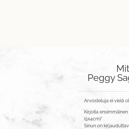
Mi
Peggy Sag
Arvosteluja ei vielä o
Kirjoita ensimmäinen 
(5x4cm)”
Sinun on
kirjaudutta