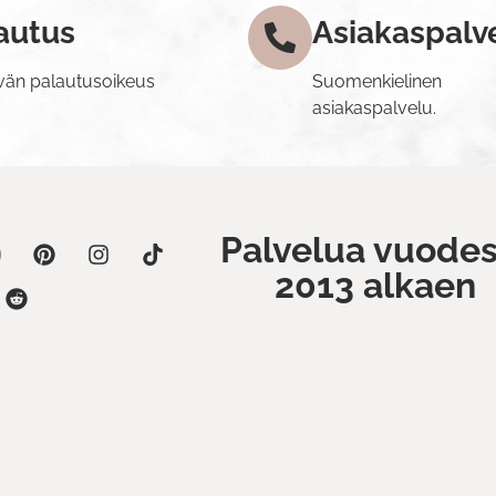
autus
Asiakaspalv
vän palautusoikeus
Suomenkielinen
asiakaspalvelu.
Palvelua vuodes
2013 alkaen