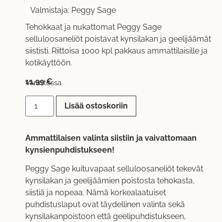
Valmistaja:
Peggy Sage
Tehokkaat ja nukattomat Peggy Sage
selluloosaneliöt poistavat kynsilakan ja geelijäämät
siististi. Riittoisa 1000 kpl pakkaus ammattilaisille ja
kotikäyttöön.
11,99
€
Varastossa
Lisää ostoskoriin
Ammattilaisen valinta siistiin ja vaivattomaan
kynsienpuhdistukseen!
Peggy Sage kuituvapaat selluloosaneliöt tekevät
kynsilakan ja geelijäämien poistosta tehokasta,
siistiä ja nopeaa. Nämä korkealaatuiset
puhdistuslaput ovat täydellinen valinta sekä
kynsilakanpoistoon että geelipuhdistukseen,