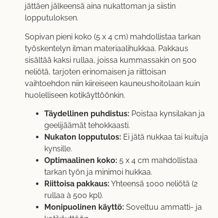
jättäen jälkeensä aina nukattoman ja siistin
lopputuloksen.
Sopivan pieni koko (5 x 4 cm) mahdollistaa tarkan
työskentelyn ilman materiaalihukkaa. Pakkaus
sisältää kaksi rullaa, joissa kummassakin on 500
neliötä, tarjoten erinomaisen ja riittoisan
vaihtoehdon niin kiireiseen kauneushoitolaan kuin
huolelliseen kotikäyttöönkin.
Täydellinen puhdistus:
Poistaa kynsilakan ja
geelijäämät tehokkaasti.
Nukaton lopputulos:
Ei jätä nukkaa tai kuituja
kynsille.
Optimaalinen koko:
5 x 4 cm mahdollistaa
tarkan työn ja minimoi hukkaa.
Riittoisa pakkaus:
Yhteensä 1000 neliötä (2
rullaa à 500 kpl).
Monipuolinen käyttö:
Soveltuu ammatti- ja