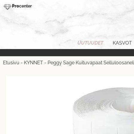
Pro
center
UUTUUDET
KASVOT
Etusivu
-
KYNNET
-
Peggy Sage Kuituvapaat Selluloosaneliö