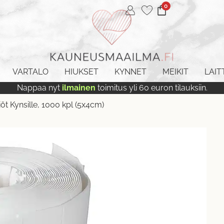
0
VARTALO
HIUKSET
KYNNET
MEIKIT
LAIT
Nappaa nyt
ilmainen
toimitus yli 60 euron tilauksiin.
t Kynsille, 1000 kpl (5x4cm)