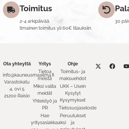
Toimitus
Pal
2-4 arkipäivää.
30 päi
Ilmainen toimitus yli 60€ tilauksiin.
Ota yhteyttä
Yritys
Ohje
Tietoa
Toimitus- ja
info@kauneusmaailma.fi
meistä
maksuehdot
Varastokatu
Miksi valita
UKK – Usein
4, ovi 5
meidät
Kysytyt
21200 Raisio
Kysymykset
Yhteistyö ja
PR
Tietosuojaseloste
Hae
Peruutukset
yritysasiakkaaksi
ja