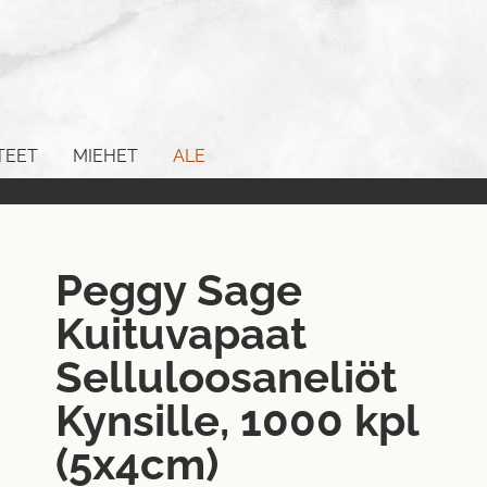
TEET
MIEHET
ALE
Peggy Sage
Kuituvapaat
Selluloosaneliöt
Kynsille, 1000 kpl
(5x4cm)