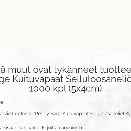
tä muut ovat tykänneet tuottee
e Kuituvapaat Selluloosaneliöt
1000 kpl (5x4cm)
le
arvio tuotteelle “Peggy Sage Kuituvapaat Selluloosaneliöt Kyn
va sisään
kun haluat kirjoittaa arvioinnin.