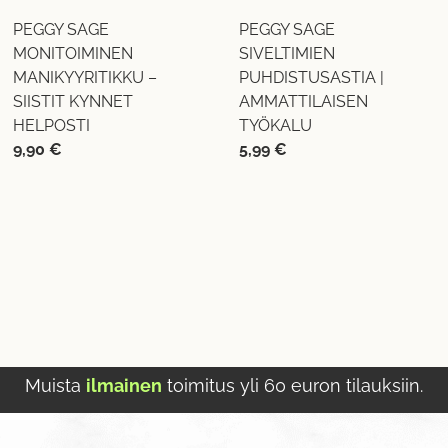
PEGGY SAGE
PEGGY SAGE
MONITOIMINEN
SIVELTIMIEN
MANIKYYRITIKKU –
PUHDISTUSASTIA |
SIISTIT KYNNET
AMMATTILAISEN
HELPOSTI
TYÖKALU
9,90
€
5,99
€
Muista
ilmainen
toimitus yli 60 euron tilauksiin.