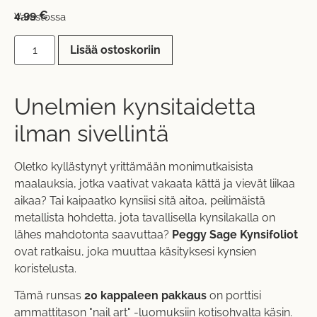
4,99
€
Varastossa
Lisää ostoskoriin
Unelmien kynsitaidetta
ilman sivellintä
Oletko kyllästynyt yrittämään monimutkaisista
maalauksia, jotka vaativat vakaata kättä ja vievät liikaa
aikaa? Tai kaipaatko kynsiisi sitä aitoa, peilimäistä
metallista hohdetta, jota tavallisella kynsilakalla on
lähes mahdotonta saavuttaa?
Peggy Sage Kynsifoliot
ovat ratkaisu, joka muuttaa käsityksesi kynsien
koristelusta.
Tämä runsas
20 kappaleen pakkaus
on porttisi
ammattitason "nail art" -luomuksiin kotisohvalta käsin.