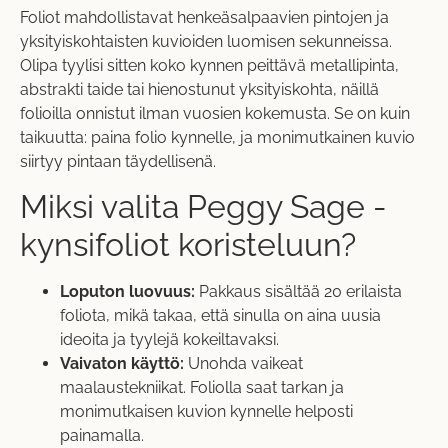
Foliot mahdollistavat henkeäsalpaavien pintojen ja
yksityiskohtaisten kuvioiden luomisen sekunneissa.
Olipa tyylisi sitten koko kynnen peittävä metallipinta,
abstrakti taide tai hienostunut yksityiskohta, näillä
folioilla onnistut ilman vuosien kokemusta. Se on kuin
taikuutta: paina folio kynnelle, ja monimutkainen kuvio
siirtyy pintaan täydellisenä.
Miksi valita Peggy Sage -
kynsifoliot koristeluun?
Loputon luovuus:
Pakkaus sisältää 20 erilaista
foliota, mikä takaa, että sinulla on aina uusia
ideoita ja tyylejä kokeiltavaksi.
Vaivaton käyttö:
Unohda vaikeat
maalaustekniikat. Foliolla saat tarkan ja
monimutkaisen kuvion kynnelle helposti
painamalla.