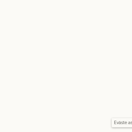
Eväste a