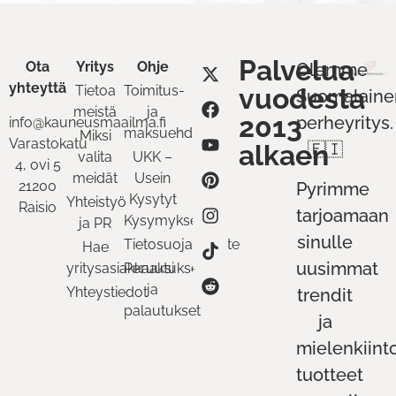
Palvelua
Ota
Yritys
Ohje
Olemme
yhteyttä
Tietoa
Toimitus-
vuodesta
Suomalaine
meistä
ja
2013
perheyritys.
info@kauneusmaailma.fi
maksuehdot
Miksi
Varastokatu
alkaen
🇫🇮
valita
UKK –
4, ovi 5
meidät
Usein
21200
Pyrimme
Kysytyt
Yhteistyö
Raisio
tarjoamaan
Kysymykset
ja PR
sinulle
Tietosuojaseloste
Hae
uusimmat
yritysasiakkaaksi
Peruutukset
ja
Yhteystiedot
trendit
palautukset
ja
mielenkiint
tuotteet