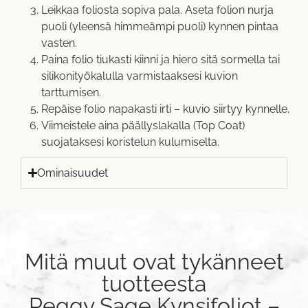
Leikkaa foliosta sopiva pala. Aseta folion nurja
puoli (yleensä himmeämpi puoli) kynnen pintaa
vasten.
Paina folio tiukasti kiinni ja hiero sitä sormella tai
silikonityökalulla varmistaaksesi kuvion
tarttumisen.
Repäise folio napakasti irti – kuvio siirtyy kynnelle.
Viimeistele aina päällyslakalla (Top Coat)
suojataksesi koristelun kulumiselta.
Ominaisuudet
Mitä muut ovat tykänneet
tuotteesta
Peggy Sage Kynsifoliot –