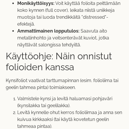
Monikäyttöisyys:
Voit käyttää folioita peittämään
koko kynnen (full cover), leikata niistä uniikkeja
muotoja tai luoda trendikkäitä "distressed"-
efektejä.
Ammattimainen lopputulos:
Saavuta aito
metallinhohto ja veitsenterävät kuviot, jotka
näyttävät salongissa tehdyiltä.
Käyttöohje: Näin onnistut
folioiden kanssa
Kynsifoliot vaativat tarttumapinnan (esim. folioliima tai
geelin tahmea pinta) toimiakseen.
Valmistele kynsi ja levitä haluamasi pohjaväri
(kynsilakka tai geelilakka).
Levitä kynnelle ohut kerros folioliimaa ja anna sen
kuivua kirkkaaksi (tai käytä kovetetun geelin
tahmeaa pintaa).