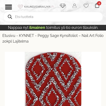
0
Nappaa nyt
ilmainen
toimitus yli 60 euron tilauksiin.
Etusivu
-
KYNNET
-
Peggy Sage Kynsifoliot – Nail Art Folio
20kpl Lajitelma