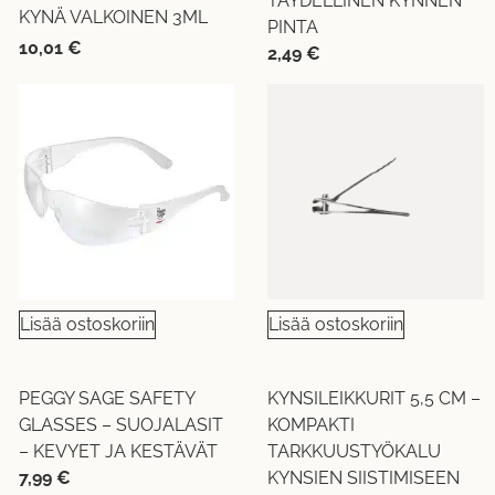
TÄYDELLINEN KYNNEN
KYNÄ VALKOINEN 3ML
PINTA
10,01
€
2,49
€
Lisää ostoskoriin
Lisää ostoskoriin
PEGGY SAGE SAFETY
KYNSILEIKKURIT 5,5 CM –
GLASSES – SUOJALASIT
KOMPAKTI
– KEVYET JA KESTÄVÄT
TARKKUUSTYÖKALU
7,99
€
KYNSIEN SIISTIMISEEN