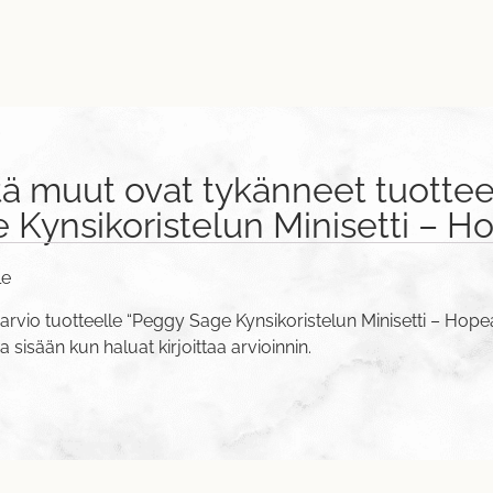
tä muut ovat tykänneet tuottee
Kynsikoristelun Minisetti – H
le
arvio tuotteelle “Peggy Sage Kynsikoristelun Minisetti – Hope
va sisään
kun haluat kirjoittaa arvioinnin.