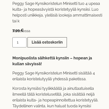
Peggy Sage Kynsikoristelun Minisetti tuo 4 upeaa
kulta- ja hopeasävyistä koristetyyliä kynsiisi. Luo
helposti uniikkeja, ylellisiä lookeja ammattimaisesti
tai k
7,99
€
Varastossa
Lisää ostoskoriin
Monipuolista säihkettä kynsiin – hopean ja
kullan sävyissä!
Peggy Sage Kynsikoristelun Minisetti sisältää 4
erilaista koristelutyyliä yhdessä paketissa.
Korosta kynsiäsi tyylikkäällä ja ainutlaatuisella
ilmeellä tällä koristelusetillä, joka sisältää neljä
erilaista kulta- ja hopeapinnoitettua koristetyyliä.
Täydellinen valinta, kun haluat tuoda kynsiisi