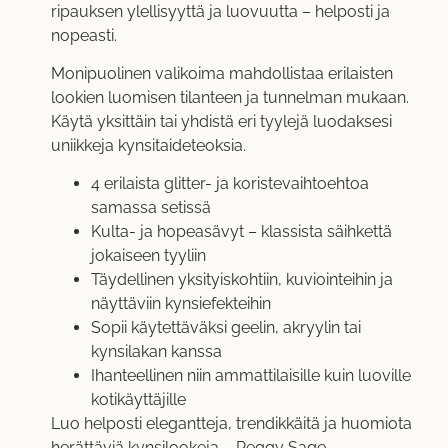
ripauksen ylellisyyttä ja luovuutta – helposti ja
nopeasti.
Monipuolinen valikoima mahdollistaa erilaisten
lookien luomisen tilanteen ja tunnelman mukaan.
Käytä yksittäin tai yhdistä eri tyylejä luodaksesi
uniikkeja kynsitaideteoksia.
4 erilaista glitter- ja koristevaihtoehtoa
samassa setissä
Kulta- ja hopeasävyt – klassista säihkettä
jokaiseen tyyliin
Täydellinen yksityiskohtiin, kuviointeihin ja
näyttäviin kynsiefekteihin
Sopii käytettäväksi geelin, akryylin tai
kynsilakan kanssa
Ihanteellinen niin ammattilaisille kuin luoville
kotikäyttäjille
Luo helposti elegantteja, trendikkäitä ja huomiota
herättäviä kynsilookeja – Peggy Sage