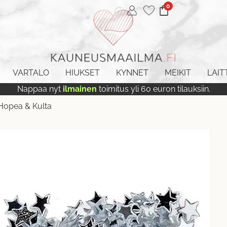
0
VARTALO
HIUKSET
KYNNET
MEIKIT
LAIT
Nappaa nyt
ilmainen
toimitus yli 60 euron tilauksiin.
 Hopea & Kulta