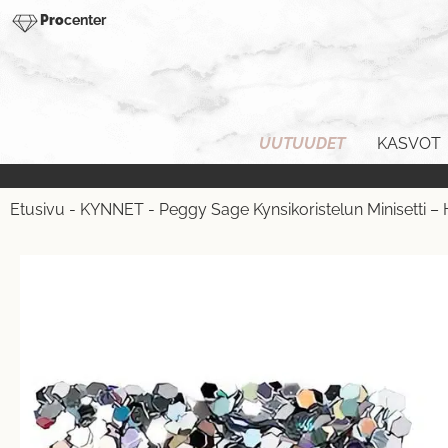
Pro
center
UUTUUDET
KASVOT
Etusivu
-
KYNNET
-
Peggy Sage Kynsikoristelun Minisetti –