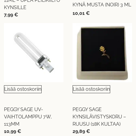
11ML – UPEA PEILIKIILTO
KYNÄ MUSTA (NOIR) 3 ML
KYNSILLE
10,01
€
7,99
€
Lisää ostoskoriin
Lisää ostoskoriin
PEGGY SAGE UV-
PEGGY SAGE
VAIHTOLAMPPU 7W,
KYNSILÄVISTYSKORU –
113MM
RUUSU (18K KULTAA)
10,99
€
29,89
€