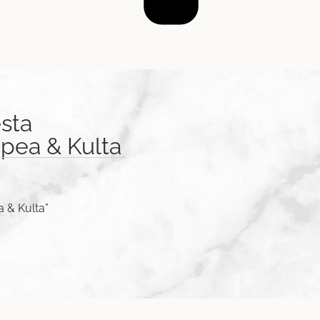
sta
opea & Kulta
a & Kulta”