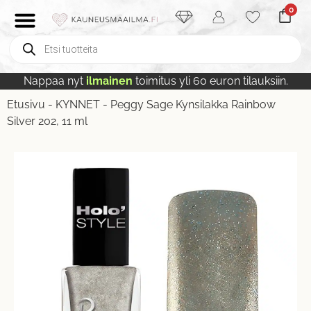
0
Nappaa nyt
ilmainen
toimitus yli 60 euron tilauksiin.
Etusivu
-
KYNNET
-
Peggy Sage Kynsilakka Rainbow
Silver 202, 11 ml