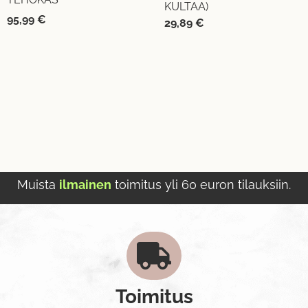
KULTAA)
95,99
€
29,89
€
Muista
ilmainen
toimitus yli 60 euron tilauksiin.
Toimitus