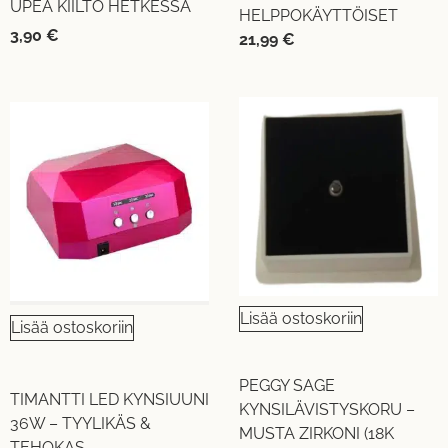
UPEA KIILTO HETKESSÄ
HELPPOKÄYTTÖISET
3,90
€
21,99
€
Lisää ostoskoriin
Lisää ostoskoriin
PEGGY SAGE
TIMANTTI LED KYNSIUUNI
KYNSILÄVISTYSKORU –
36W – TYYLIKÄS &
MUSTA ZIRKONI (18K
TEHOKAS