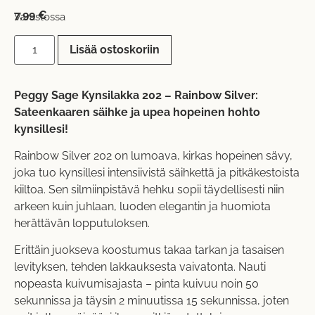
7,99
€
Varastossa
Lisää ostoskoriin
Peggy Sage Kynsilakka 202 – Rainbow Silver:
Sateenkaaren säihke ja upea hopeinen hohto
kynsillesi!
Rainbow Silver 202 on lumoava, kirkas hopeinen sävy,
joka tuo kynsillesi intensiivistä säihkettä ja pitkäkestoista
kiiltoa. Sen silmiinpistävä hehku sopii täydellisesti niin
arkeen kuin juhlaan, luoden elegantin ja huomiota
herättävän lopputuloksen.
Erittäin juokseva koostumus takaa tarkan ja tasaisen
levityksen, tehden lakkauksesta vaivatonta. Nauti
nopeasta kuivumisajasta – pinta kuivuu noin 50
sekunnissa ja täysin 2 minuutissa 15 sekunnissa, joten