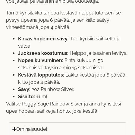
voit jatkaa päivääsi ilman pitkiä odotteluja.
Tämä kynsilakka tarjoaa kestävän lopputuloksen: se
pysyy upeana jopa 6 päivää, ja sen kiilto säilyy
virheettömänä jopa 4 päivää.
Kirkas hopeinen sävy:
Tuo kynsiin säihkettä ja
valoa.
Juokseva koostumus:
Helppo ja tasainen levitys.
Nopea kuivuminen:
Pinta kuivuu n. 50
sekunnissa, täysin 2 min 15 sekunnissa.
Kestävä lopputulos:
Lakka kestää jopa 6 päivää,
kiilto jopa 4 päivää.
Sävy:
202 Rainbow Silver.
Sisältö:
11 ml.
Valitse Peggy Sage Rainbow Silver ja anna kynsillesi
upea hopean säihke ja hohto, joka kestää!
Ominaisuudet