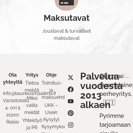
Maksutavat
Joustavat & turvalliset
maksutavat
Palvelua
Ota
Yritys
Ohje
Olemme
yhteyttä
Tietoa
Toimitus-
vuodesta
Suomalaine
meistä
ja
2013
perheyritys.
info@kauneusmaailma.fi
maksuehdot
Miksi
Varastokatu
alkaen
🇫🇮
valita
UKK –
4, ovi 5
meidät
Usein
21200
Pyrimme
Kysytyt
Yhteistyö
Raisio
tarjoamaan
Kysymykset
ja PR