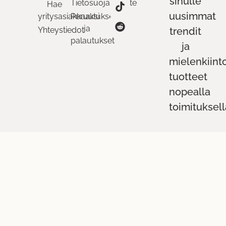
sinulle
Tietosuojaseloste
Hae
uusimmat
yritysasiakkaaksi
Peruutukset
ja
Yhteystiedot
trendit
palautukset
ja
mielenkiint
tuotteet
nopealla
toimituksell