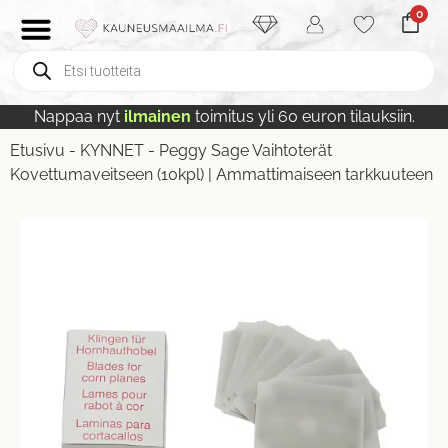
0
Nappaa nyt
ilmainen
toimitus yli 60 euron tilauksiin.
Etusivu
-
KYNNET
-
Peggy Sage Vaihtoterät
Kovettumaveitseen (10kpl) | Ammattimaiseen tarkkuuteen