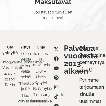
Maksutavat
Joustavat & turvalliset
maksutavat
Palvelua
Ota
Yritys
Ohje
Olemme
yhteyttä
Tietoa
Toimitus-
vuodesta
Suomalaine
meistä
ja
2013
perheyritys.
info@kauneusmaailma.fi
maksuehdot
Miksi
Varastokatu
alkaen
🇫🇮
valita
UKK –
4, ovi 5
meidät
Usein
21200
Pyrimme
Kysytyt
Yhteistyö
Raisio
tarjoamaan
Kysymykset
ja PR
sinulle
Tietosuojaseloste
Hae
uusimmat
yritysasiakkaaksi
Peruutukset