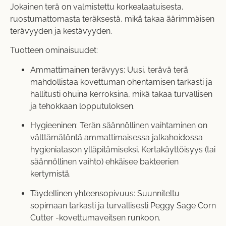
Jokainen terä on valmistettu korkealaatuisesta,
ruostumattomasta teräksestä, mikä takaa äärimmäisen
terävyyden ja kestävyyden.
Tuotteen ominaisuudet:
Ammattimainen terävyys: Uusi, terävä terä
mahdollistaa kovettuman ohentamisen tarkasti ja
hallitusti ohuina kerroksina, mikä takaa turvallisen
ja tehokkaan lopputuloksen.
Hygieeninen: Terän säännöllinen vaihtaminen on
välttämätöntä ammattimaisessa jalkahoidossa
hygieniatason ylläpitämiseksi. Kertakäyttöisyys (tai
säännöllinen vaihto) ehkäisee bakteerien
kertymistä.
Täydellinen yhteensopivuus: Suunniteltu
sopimaan tarkasti ja turvallisesti Peggy Sage Corn
Cutter -kovettumaveitsen runkoon.