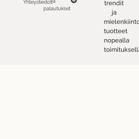
ja
Yhteystiedot
trendit
palautukset
ja
mielenkiint
tuotteet
nopealla
toimituksell