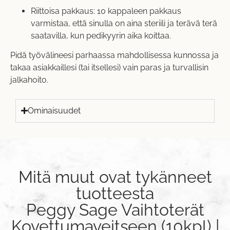
Riittoisa pakkaus: 10 kappaleen pakkaus
varmistaa, että sinulla on aina steriili ja terävä terä
saatavilla, kun pedikyyrin aika koittaa.
Pidä työvälineesi parhaassa mahdollisessa kunnossa ja
takaa asiakkaillesi (tai itsellesi) vain paras ja turvallisin
jalkahoito.
Ominaisuudet
Mitä muut ovat tykänneet
tuotteesta
Peggy Sage Vaihtoterät
Kovettumaveitseen (10kpl) |