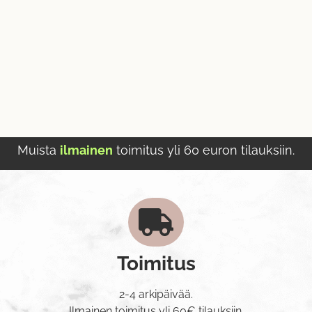
Muista
ilmainen
toimitus yli 60 euron tilauksiin.
Toimitus
2-4 arkipäivää.
Ilmainen toimitus yli 60€ tilauksiin.