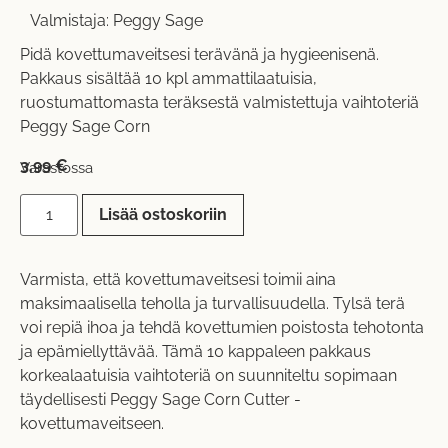
Valmistaja:
Peggy Sage
Pidä kovettumaveitsesi terävänä ja hygieenisenä.
Pakkaus sisältää 10 kpl ammattilaatuisia,
ruostumattomasta teräksestä valmistettuja vaihtoteriä
Peggy Sage Corn
3,99
€
Varastossa
Lisää ostoskoriin
Varmista, että kovettumaveitsesi toimii aina
maksimaalisella teholla ja turvallisuudella. Tylsä terä
voi repiä ihoa ja tehdä kovettumien poistosta tehotonta
ja epämiellyttävää. Tämä 10 kappaleen pakkaus
korkealaatuisia vaihtoteriä on suunniteltu sopimaan
täydellisesti Peggy Sage Corn Cutter -
kovettumaveitseen.