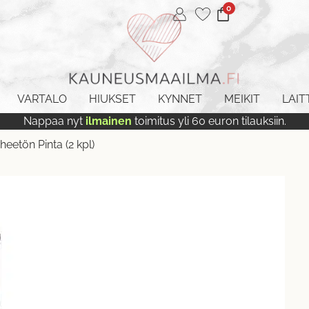
0
VARTALO
HIUKSET
KYNNET
MEIKIT
LAIT
Nappaa nyt
ilmainen
toimitus yli 60 euron tilauksiin.
heetön Pinta (2 kpl)