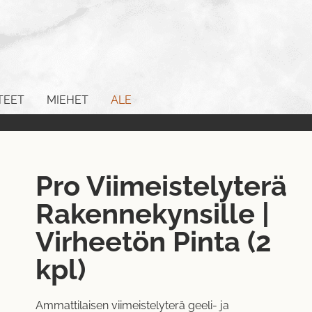
TEET
MIEHET
ALE
Pro Viimeistelyterä
Rakennekynsille |
Virheetön Pinta (2
kpl)
Ammattilaisen viimeistelyterä geeli- ja