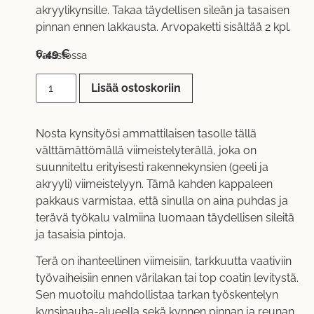
akryylikynsille. Takaa täydellisen sileän ja tasaisen
pinnan ennen lakkausta. Arvopaketti sisältää 2 kpl.
6,49
€
Varastossa
Lisää ostoskoriin
Nosta kynsityösi ammattilaisen tasolle tällä
välttämättömällä viimeistelyterällä, joka on
suunniteltu erityisesti rakennekynsien (geeli ja
akryyli) viimeistelyyn. Tämä kahden kappaleen
pakkaus varmistaa, että sinulla on aina puhdas ja
terävä työkalu valmiina luomaan täydellisen sileitä
ja tasaisia pintoja.
Terä on ihanteellinen viimeisiin, tarkkuutta vaativiin
työvaiheisiin ennen värilakan tai top coatin levitystä.
Sen muotoilu mahdollistaa tarkan työskentelyn
kynsinauha-alueella sekä kynnen pinnan ja reunan