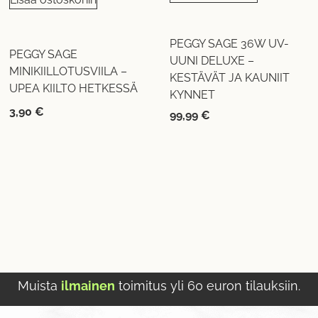
PEGGY SAGE 36W UV-
PEGGY SAGE
UUNI DELUXE –
MINIKIILLOTUSVIILA –
KESTÄVÄT JA KAUNIIT
UPEA KIILTO HETKESSÄ
KYNNET
3,90
€
99,99
€
Muista
ilmainen
toimitus yli 60 euron tilauksiin.