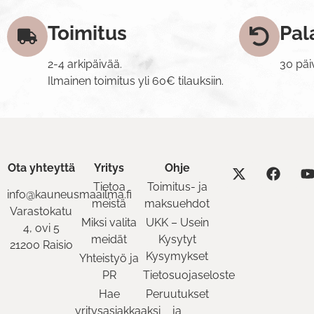
Toimitus
Pal
2-4 arkipäivää.
30 päi
Ilmainen toimitus yli 60€ tilauksiin.
Ota yhteyttä
Yritys
Ohje
Tietoa
Toimitus- ja
info@kauneusmaailma.fi
meistä
maksuehdot
Varastokatu
Miksi valita
UKK – Usein
4, ovi 5
meidät
Kysytyt
21200 Raisio
Kysymykset
Yhteistyö ja
PR
Tietosuojaseloste
Hae
Peruutukset
yritysasiakkaaksi
ja