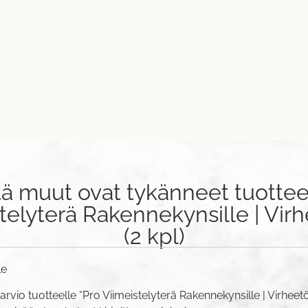
tä muut ovat tykänneet tuottee
telyterä Rakennekynsille | Vir
(2 kpl)
le
rvio tuotteelle “Pro Viimeistelyterä Rakennekynsille | Virheetön