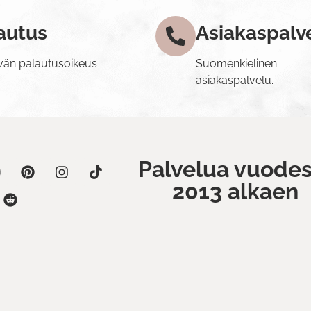
autus
Asiakaspalv
vän palautusoikeus
Suomenkielinen
asiakaspalvelu.
Palvelua vuodes
2013 alkaen