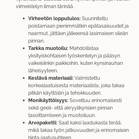
viimeistelyn ilman tärinää.
Virheetön lopputulos:
Suunniteltu
poistamaan pienimmätkin epätasaisuudet ja
naarmut, jättäen jälkeensä lasimaisen sileän
pinnan.
Tarkka muotoilu:
Mahdollistaa
yksityiskohtaisen työskentelyn ja pääsyn
vaikeisiinkin paikkoihin, kuten kynsinauhan
läheisyyteen.
Kestävä materiaali:
Valmistettu
korkealaatuisesta materiaalista, joka takaa
pitkän käyttöiän ja tehokkuuden.
Monikäyttöisyys:
Soveltuu erinomaisesti
sekä geeli- että akryylikynsien pinnan
tasoittamiseen ja muotoiluun.
Arvopaketti:
Saat kaksi laadukasta terää,
mikä takaa työn jatkuvuuden ja erinomaisen
hinta-laatusuhteen.