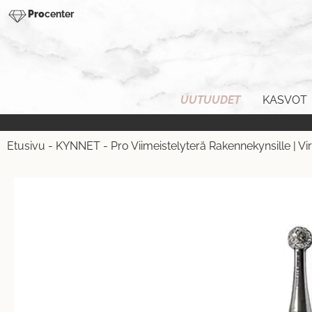
Pro
center
UUTUUDET
KASVOT
Etusivu
-
KYNNET
-
Pro Viimeistelyterä Rakennekynsille | Vir