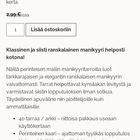
kerta.
2,99
€
Varastossa
Lisää ostoskoriin
Klassinen ja siisti ranskalainen manikyyri helposti
kotona!
Näillä perinteisen mallin manikyyritarroilla luot
tarkkarajaisen ja elegantin ranskalaisen manikyyrin
vaivattomasti. Tarrat helpottavat kynsilakan levitystä ja
varmistavat siistin lopputuloksen ilman sotkua.
Täydellinen apuväline niin aloittelijoille kuin
ammattilaisille.
40 tarraa / arkki – riittoisa pakkaus useaan
käyttökertaan
Perinteinen kaari – ajattoman tyylikäs lopputulos