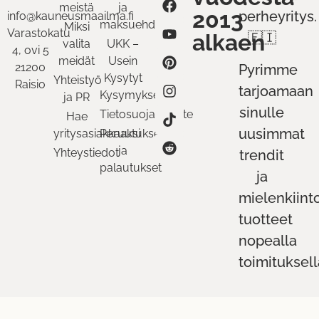
meistä
ja
2013
perheyritys.
info@kauneusmaailma.fi
maksuehdot
Miksi
Varastokatu
alkaen
🇫🇮
valita
UKK –
4, ovi 5
meidät
Usein
21200
Pyrimme
Kysytyt
Yhteistyö
Raisio
tarjoamaan
Kysymykset
ja PR
sinulle
Tietosuojaseloste
Hae
uusimmat
yritysasiakkaaksi
Peruutukset
ja
Yhteystiedot
trendit
palautukset
ja
mielenkiint
tuotteet
nopealla
toimituksell