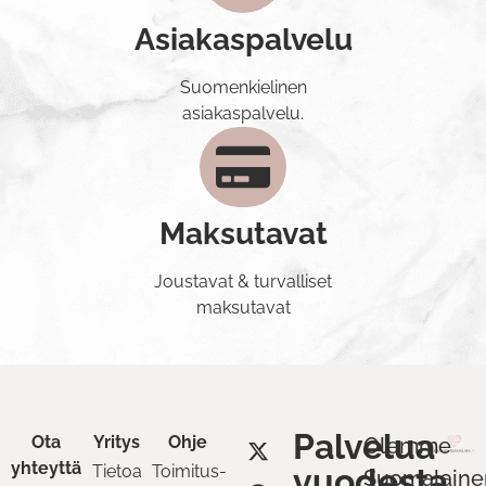
Asiakaspalvelu
Suomenkielinen
asiakaspalvelu.
Maksutavat
Joustavat & turvalliset
maksutavat
Palvelua
Ota
Yritys
Ohje
Olemme
yhteyttä
Tietoa
Toimitus-
vuodesta
Suomalaine