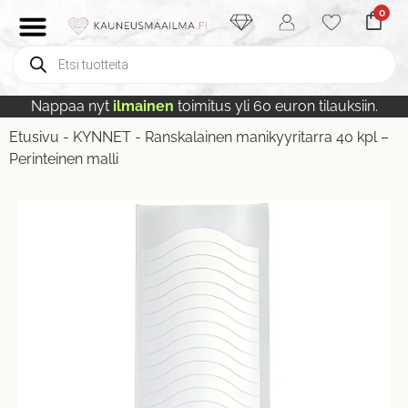
0
Nappaa nyt
ilmainen
toimitus yli 60 euron tilauksiin.
Etusivu
-
KYNNET
-
Ranskalainen manikyyritarra 40 kpl –
Perinteinen malli