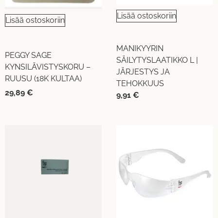
Lisää ostoskoriin
Lisää ostoskoriin
MANIKYYRIN
PEGGY SAGE
SÄILYTYSLAATIKKO L |
KYNSILÄVISTYSKORU –
JÄRJESTYS JA
RUUSU (18K KULTAA)
TEHOKKUUS
29,89
€
9,91
€