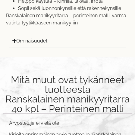
Helppo käyttää – kiinnitä, lakkaa, irrota
Sopii sekä luonnonkynsille että rakennekynsille
Ranskalainen manikyyritarra – perinteinen malli, varma
valinta tyylikkääseen manikyyriin.
Ominaisuudet
Mitä muut ovat tykänneet
tuotteesta
Ranskalainen manikyyritarra
40 kpl – Perinteinen malli
Arvosteluja ei vielä ole
Kirjoita ensimmäinen arvio tuotteelle “Ranskalainen