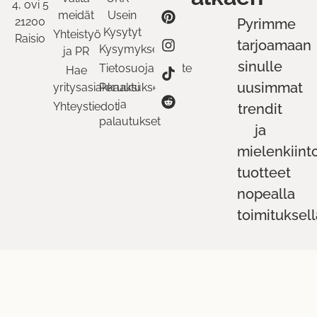
4, ovi 5
meidät
Usein
21200
Pyrimme
Kysytyt
Yhteistyö
Raisio
tarjoamaan
Kysymykset
ja PR
sinulle
Tietosuojaseloste
Hae
uusimmat
yritysasiakkaaksi
Peruutukset
ja
Yhteystiedot
trendit
palautukset
ja
mielenkiint
tuotteet
nopealla
toimituksell