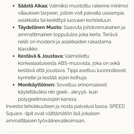
Säästä Aikaa:
Valmiiksi muotoiltu rakenne minimoi
viilauksen tarpeen, jolloin voit palvella useampia
asiakkaita tai keskittyä luovaan koristeluun.
Täydellinen Muoto:
Saavuta johdonmukainen ja
ammattimainen lopputulos joka kerta. Terävä
neliö on moderni ja asiakkaiden rakastama
klassikko.
Kestävä & Joustava:
Valmistettu
korkealaatuisesta ABS-muovista, joka on sekä
kestävä että joustava. Tippi asettuu luonnollisesti
kynnelle ja kestää arjen kolhuja.
Monikäyttöinen:
Soveltuu erinomaisesti
käytettäväksi niin geeli-, akryyli- kuin
polygeelimassojen kanssa.
Investoi tehokkuuteen ja nosta palvelusi tasoa. SPEED
Square -tipit ovat välttämätön lisä jokaisen
ammattilaisen työvälinevalikoimaan.