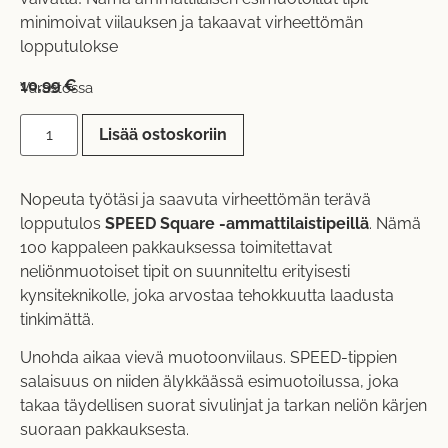
minimoivat viilauksen ja takaavat virheettömän
lopputulokse
10,99
€
Varastossa
Lisää ostoskoriin
Nopeuta työtäsi ja saavuta virheettömän terävä
lopputulos
SPEED Square -ammattilaistipeillä
. Nämä
100 kappaleen pakkauksessa toimitettavat
neliönmuotoiset tipit on suunniteltu erityisesti
kynsiteknikolle, joka arvostaa tehokkuutta laadusta
tinkimättä.
Unohda aikaa vievä muotoonviilaus. SPEED-tippien
salaisuus on niiden älykkäässä esimuotoilussa, joka
takaa täydellisen suorat sivulinjat ja tarkan neliön kärjen
suoraan pakkauksesta.