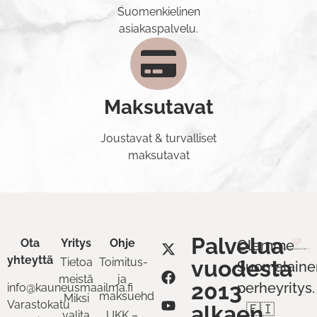
Suomenkielinen
asiakaspalvelu.
Maksutavat
Joustavat & turvalliset
maksutavat
Palvelua
Ota
Yritys
Ohje
Olemme
yhteyttä
Tietoa
Toimitus-
vuodesta
Suomalaine
meistä
ja
2013
perheyritys.
info@kauneusmaailma.fi
maksuehdot
Miksi
Varastokatu
alkaen
🇫🇮
valita
UKK –