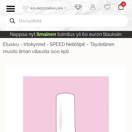
0
Nappaa nyt
ilmainen
toimitus yli 60 euron tilauksiin.
Etusivu
-
Irtokynnet
-
SPEED Neliötipit – Täydellinen
muoto ilman viilausta (100 kpl)