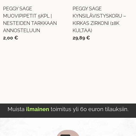
PEGGY SAGE
PEGGY SAGE
MUOVIPIPETIT 5KPL |
KYNSILÄVISTYSKORU –
NESTEIDEN TARKKAAN
KIRKAS ZIRKONI (18K
ANNOSTELUUN
KULTAA)
2,00
€
29,89
€
Muista
ilmainen
toimitus yli 60 euron tilauksiin.