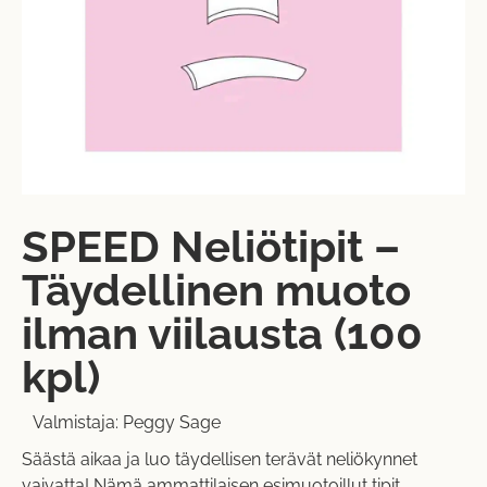
SPEED Neliötipit –
Täydellinen muoto
ilman viilausta (100
kpl)
Valmistaja:
Peggy Sage
Säästä aikaa ja luo täydellisen terävät neliökynnet
vaivatta! Nämä ammattilaisen esimuotoillut tipit