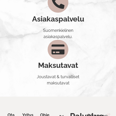
Asiakaspalvelu
Suomenkielinen
asiakaspalvelu.
Maksutavat
Joustavat & turvalliset
maksutavat
Ota
Yritys
Ohje