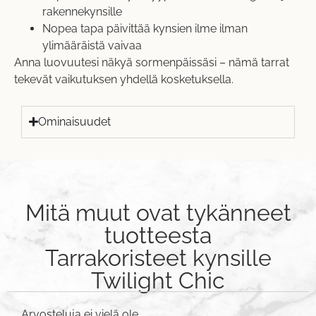
rakennekynsille
Nopea tapa päivittää kynsien ilme ilman
ylimääräistä vaivaa
Anna luovuutesi näkyä sormenpäissäsi – nämä tarrat
tekevät vaikutuksen yhdellä kosketuksella.
Ominaisuudet
Mitä muut ovat tykänneet
tuotteesta
Tarrakoristeet kynsille
Twilight Chic
Arvosteluja ei vielä ole