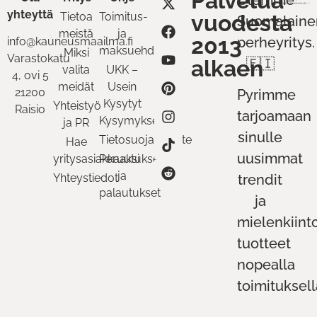
Palvelua
Olemme
yhteyttä
Tietoa
Toimitus-
vuodesta
Suomalaine
meistä
ja
2013
perheyritys.
info@kauneusmaailma.fi
maksuehdot
Miksi
Varastokatu
alkaen
🇫🇮
valita
UKK –
4, ovi 5
meidät
Usein
21200
Pyrimme
Kysytyt
Yhteistyö
Raisio
tarjoamaan
Kysymykset
ja PR
sinulle
Tietosuojaseloste
Hae
uusimmat
yritysasiakkaaksi
Peruutukset
ja
Yhteystiedot
trendit
palautukset
ja
mielenkiint
tuotteet
nopealla
toimituksell