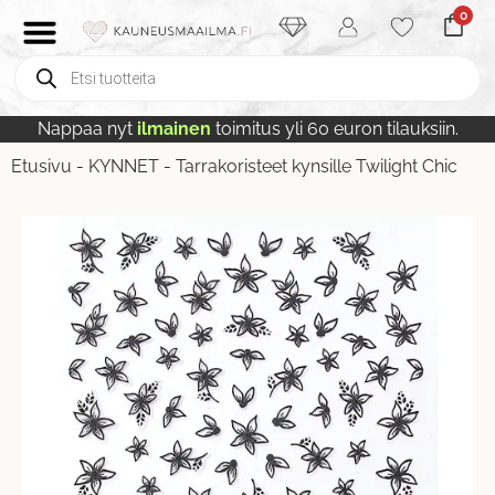
0
Nappaa nyt
ilmainen
toimitus yli 60 euron tilauksiin.
Etusivu
-
KYNNET
-
Tarrakoristeet kynsille Twilight Chic