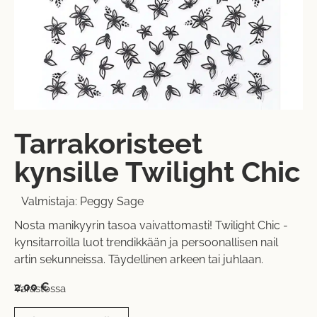
Tarrakoristeet
kynsille Twilight Chic
Valmistaja:
Peggy Sage
Nosta manikyyrin tasoa vaivattomasti! Twilight Chic -
kynsitarroilla luot trendikkään ja persoonallisen nail
artin sekunneissa. Täydellinen arkeen tai juhlaan.
2,00
€
Varastossa