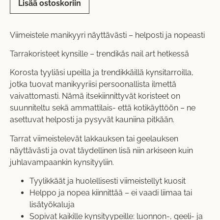
Lisää ostoskoriin
Viimeistele manikyyri näyttävästi – helposti ja nopeasti
Tarrakoristeet kynsille – trendikäs nail art hetkessä
Korosta tyyliäsi upeilla ja trendikkäillä kynsitarroilla,
jotka tuovat manikyyriisi persoonallista ilmettä
vaivattomasti. Nämä itsekiinnittyvät koristeet on
suunniteltu sekä ammattilais- että kotikäyttöön – ne
asettuvat helposti ja pysyvät kauniina pitkään.
Tarrat viimeistelevät lakkauksen tai geelauksen
näyttävästi ja ovat täydellinen lisä niin arkiseen kuin
juhlavampaankin kynsityyliin.
Tyylikkäät ja huolellisesti viimeistellyt kuosit
Helppo ja nopea kiinnittää – ei vaadi liimaa tai
lisätyökaluja
Sopivat kaikille kynsityypeille: luonnon-, geeli- ja