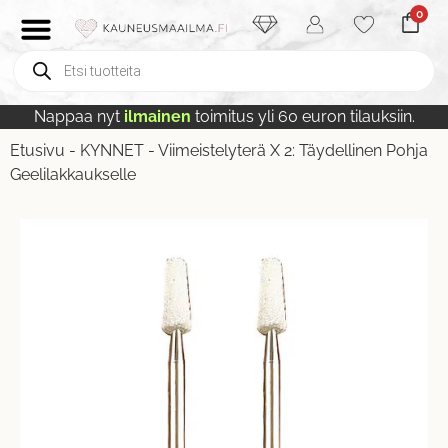
0
Nappaa nyt
ilmainen
toimitus yli 60 euron tilauksiin.
Etusivu
-
KYNNET
-
Viimeistelyterä X 2: Täydellinen Pohja
Geelilakkaukselle