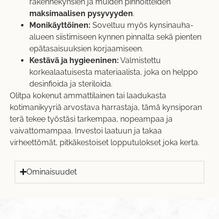
rakennekynsien ja muiden pinnoitteiden
maksimaalisen pysyvyyden
.
Monikäyttöinen:
Soveltuu myös kynsinauha-
alueen siistimiseen kynnen pinnalta sekä pienten
epätasaisuuksien korjaamiseen.
Kestävä ja hygieeninen:
Valmistettu
korkealaatuisesta materiaalista, joka on helppo
desinfioida ja steriloida.
Olitpa kokenut ammattilainen tai laadukasta
kotimanikyyriä arvostava harrastaja, tämä kynsiporan
terä tekee työstäsi tarkempaa, nopeampaa ja
vaivattomampaa. Investoi laatuun ja takaa
virheettömät, pitkäkestoiset lopputulokset joka kerta.
Ominaisuudet