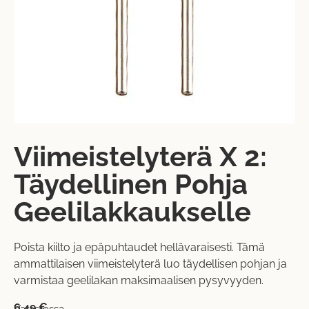
Viimeistelyterä X 2:
Täydellinen Pohja
Geelilakkaukselle
Poista kiilto ja epäpuhtaudet hellävaraisesti. Tämä
ammattilaisen viimeistelyterä luo täydellisen pohjan ja
varmistaa geelilakan maksimaalisen pysyvyyden.
6,49
€
Varastossa