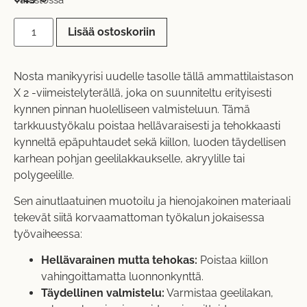
Lisää ostoskoriin
Nosta manikyyrisi uudelle tasolle tällä ammattilaistason
X 2 -viimeistelyterällä, joka on suunniteltu erityisesti
kynnen pinnan huolelliseen valmisteluun. Tämä
tarkkuustyökalu poistaa hellävaraisesti ja tehokkaasti
kynneltä epäpuhtaudet sekä kiillon, luoden täydellisen
karhean pohjan geelilakkaukselle, akryylille tai
polygeelille.
Sen ainutlaatuinen muotoilu ja hienojakoinen materiaali
tekevät siitä korvaamattoman työkalun jokaisessa
työvaiheessa:
Hellävarainen mutta tehokas:
Poistaa kiillon
vahingoittamatta luonnonkynttä.
Täydellinen valmistelu:
Varmistaa geelilakan,