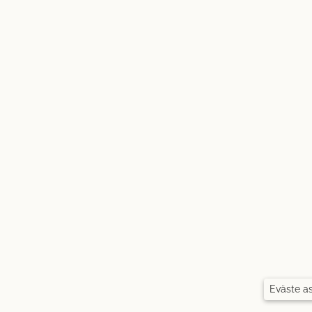
Eväste a