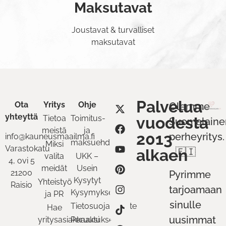
Maksutavat
Joustavat & turvalliset
maksutavat
Palvelua
Ota
Yritys
Ohje
Olemme
yhteyttä
Tietoa
Toimitus-
vuodesta
Suomalaine
meistä
ja
2013
perheyritys.
info@kauneusmaailma.fi
maksuehdot
Miksi
Varastokatu
alkaen
🇫🇮
valita
UKK –
4, ovi 5
meidät
Usein
21200
Pyrimme
Kysytyt
Yhteistyö
Raisio
tarjoamaan
Kysymykset
ja PR
sinulle
Tietosuojaseloste
Hae
uusimmat
yritysasiakkaaksi
Peruutukset