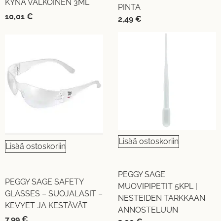
KYNÄ VALKOINEN 3ML
PINTA
10,01
€
2,49
€
Lisää ostoskoriin
Lisää ostoskoriin
PEGGY SAGE
PEGGY SAGE SAFETY
MUOVIPIPETIT 5KPL |
GLASSES – SUOJALASIT –
NESTEIDEN TARKKAAN
KEVYET JA KESTÄVÄT
ANNOSTELUUN
7,99
€