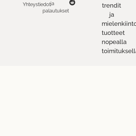
ja
Yhteystiedot
trendit
palautukset
ja
mielenkiint
tuotteet
nopealla
toimituksell