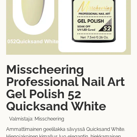
Misscheering
Professional Nail Art
Gel Polish 52
Quicksand White
Valmistaja:
Misscheering
Ammattimainen geelilakka sävyssä Quicksand White.
Hienojakoinen kimallus luo elegantin, hiekkamaisen