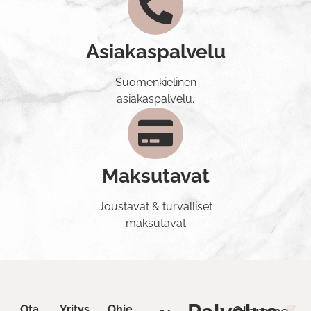
Asiakaspalvelu
Suomenkielinen
asiakaspalvelu.
Maksutavat
Joustavat & turvalliset
maksutavat
Ota
Yritys
Ohje