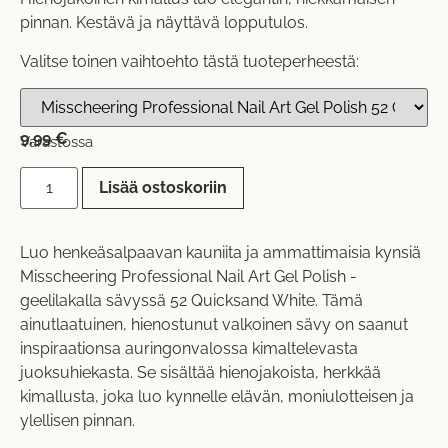
pinnan. Kestävä ja näyttävä lopputulos.
Valitse toinen vaihtoehto tästä tuoteperheestä:
9,99
€
Varastossa
Lisää ostoskoriin
Luo henkeäsalpaavan kauniita ja ammattimaisia kynsiä
Misscheering Professional Nail Art Gel Polish -
geelilakalla sävyssä 52 Quicksand White. Tämä
ainutlaatuinen, hienostunut valkoinen sävy on saanut
inspiraationsa auringonvalossa kimaltelevasta
juoksuhiekasta. Se sisältää hienojakoista, herkkää
kimallusta, joka luo kynnelle elävän, moniulotteisen ja
ylellisen pinnan.