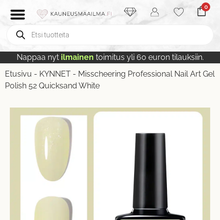
0
Nappaa nyt
ilmainen
toimitus yli 60 euron tilauksiin.
Etusivu
-
KYNNET
-
Misscheering Professional Nail Art Gel
Polish 52 Quicksand White