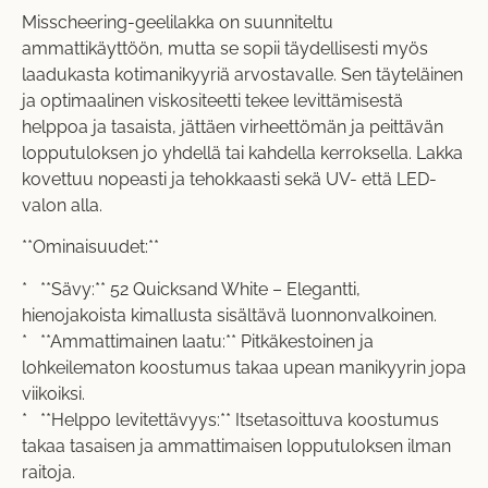
Misscheering-geelilakka on suunniteltu
ammattikäyttöön, mutta se sopii täydellisesti myös
laadukasta kotimanikyyriä arvostavalle. Sen täyteläinen
ja optimaalinen viskositeetti tekee levittämisestä
helppoa ja tasaista, jättäen virheettömän ja peittävän
lopputuloksen jo yhdellä tai kahdella kerroksella. Lakka
kovettuu nopeasti ja tehokkaasti sekä UV- että LED-
valon alla.
**Ominaisuudet:**
* **Sävy:** 52 Quicksand White – Elegantti,
hienojakoista kimallusta sisältävä luonnonvalkoinen.
* **Ammattimainen laatu:** Pitkäkestoinen ja
lohkeilematon koostumus takaa upean manikyyrin jopa
viikoiksi.
* **Helppo levitettävyys:** Itsetasoittuva koostumus
takaa tasaisen ja ammattimaisen lopputuloksen ilman
raitoja.