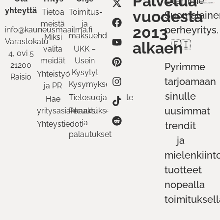
Palvelua
Olemme
yhteyttä
Tietoa
Toimitus-
vuodesta
Suomalaine
meistä
ja
2013
perheyritys.
info@kauneusmaailma.fi
maksuehdot
Miksi
Varastokatu
alkaen
🇫🇮
valita
UKK –
4, ovi 5
meidät
Usein
21200
Pyrimme
Kysytyt
Yhteistyö
Raisio
tarjoamaan
Kysymykset
ja PR
sinulle
Tietosuojaseloste
Hae
uusimmat
yritysasiakkaaksi
Peruutukset
ja
Yhteystiedot
trendit
palautukset
ja
mielenkiint
tuotteet
nopealla
toimituksell