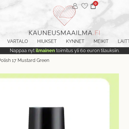
0
VARTALO
HIUKSET
KYNNET
MEIKIT
LAIT
Nappaa nyt
ilmainen
toimitus yli 60 euron tilauksiin.
 Polish 17 Mustard Green