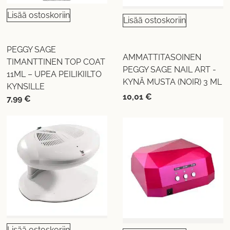
Lisää ostoskoriin
Lisää ostoskoriin
PEGGY SAGE
AMMATTITASOINEN
TIMANTTINEN TOP COAT
PEGGY SAGE NAIL ART -
11ML – UPEA PEILIKIILTO
KYNÄ MUSTA (NOIR) 3 ML
KYNSILLE
10,01
€
7,99
€
Lisää ostoskoriin