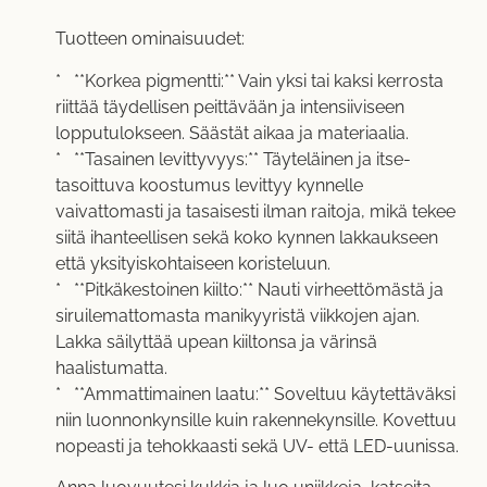
Tuotteen ominaisuudet:
* **Korkea pigmentti:** Vain yksi tai kaksi kerrosta
riittää täydellisen peittävään ja intensiiviseen
lopputulokseen. Säästät aikaa ja materiaalia.
* **Tasainen levittyvyys:** Täyteläinen ja itse-
tasoittuva koostumus levittyy kynnelle
vaivattomasti ja tasaisesti ilman raitoja, mikä tekee
siitä ihanteellisen sekä koko kynnen lakkaukseen
että yksityiskohtaiseen koristeluun.
* **Pitkäkestoinen kiilto:** Nauti virheettömästä ja
siruilemattomasta manikyyristä viikkojen ajan.
Lakka säilyttää upean kiiltonsa ja värinsä
haalistumatta.
* **Ammattimainen laatu:** Soveltuu käytettäväksi
niin luonnonkynsille kuin rakennekynsille. Kovettuu
nopeasti ja tehokkaasti sekä UV- että LED-uunissa.