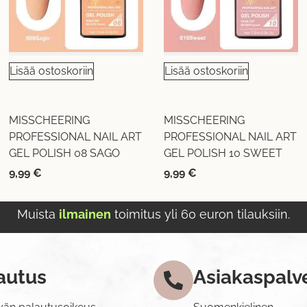
Lisää ostoskoriin
Lisää ostoskoriin
MISSCHEERING
MISSCHEERING
PROFESSIONAL NAIL ART
PROFESSIONAL NAIL ART
GEL POLISH 08 SAGO
GEL POLISH 10 SWEET
9,99
€
9,99
€
Muista
ilmainen
toimitus yli 60 euron tilauksiin.
autus
Asiakaspalv