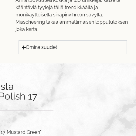
Anna luovuutesi kukkia ja luo uniikkeja, katseita
kääntäviä tyylejä tällä trendikkäällä ja
monikäyttöisellä sinapinvihreän sävyllä.
Misscheering takaa ammattimaisen lopputuloksen
joka kerta.
Ominaisuudet
sta
Polish 17
h 17 Mustard Green”