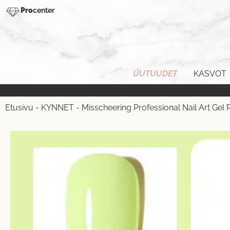
Pro
center
UUTUUDET
KASVOT
Etusivu
-
KYNNET
-
Misscheering Professional Nail Art Gel