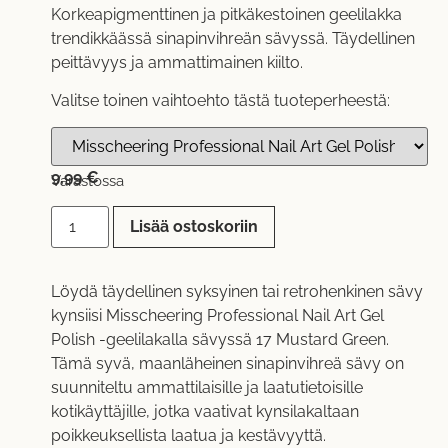
Korkeapigmenttinen ja pitkäkestoinen geelilakka
trendikkäässä sinapinvihreän sävyssä. Täydellinen
peittävyys ja ammattimainen kiilto.
Valitse toinen vaihtoehto tästä tuoteperheestä:
9,99
€
Varastossa
Lisää ostoskoriin
Löydä täydellinen syksyinen tai retrohenkinen sävy
kynsiisi Misscheering Professional Nail Art Gel
Polish -geelilakalla sävyssä 17 Mustard Green.
Tämä syvä, maanläheinen sinapinvihreä sävy on
suunniteltu ammattilaisille ja laatutietoisille
kotikäyttäjille, jotka vaativat kynsilakaltaan
poikkeuksellista laatua ja kestävyyttä.