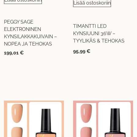
Lisää ostoskoriin
PEGGY SAGE
TIMANTTI LED
ELEKTRONINEN
KYNSIUUNI 36W –
KYNSILAKKAKUIVAIN –
TYYLIKÄS & TEHOKAS
NOPEA JA TEHOKAS
95,99
€
199,01
€