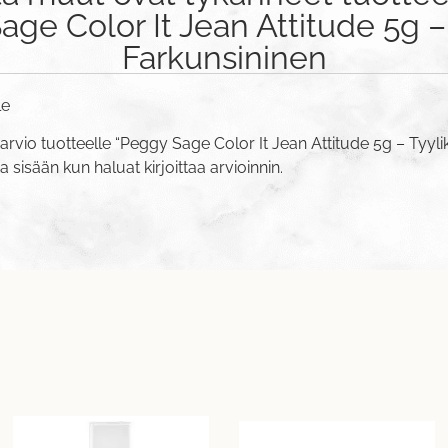
ge Color It Jean Attitude 5g –
Farkunsininen
le
arvio tuotteelle “Peggy Sage Color It Jean Attitude 5g – Tyyli
va sisään
kun haluat kirjoittaa arvioinnin.