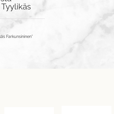
 Tyylikäs
käs Farkunsininen”