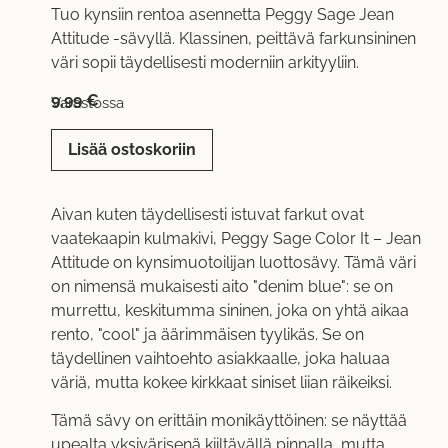
Tuo kynsiin rentoa asennetta Peggy Sage Jean
Attitude -sävyllä. Klassinen, peittävä farkunsininen
väri sopii täydellisesti moderniin arkityyliin.
9,99
€
Varastossa
Lisää ostoskoriin
Aivan kuten täydellisesti istuvat farkut ovat
vaatekaapin kulmakivi, Peggy Sage Color It – Jean
Attitude on kynsimuotoilijan luottosävy. Tämä väri
on nimensä mukaisesti aito "denim blue": se on
murrettu, keskitumma sininen, joka on yhtä aikaa
rento, "cool" ja äärimmäisen tyylikäs. Se on
täydellinen vaihtoehto asiakkaalle, joka haluaa
väriä, mutta kokee kirkkaat siniset liian räikeiksi.
Tämä sävy on erittäin monikäyttöinen: se näyttää
upealta yksivärisenä kiiltävällä pinnalla, mutta