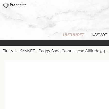
Pro
center
UUTUUDET
KASVOT
Etusivu
-
KYNNET
-
Peggy Sage Color It Jean Attitude 5g – 