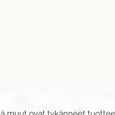
tä muut ovat tykänneet tuottee