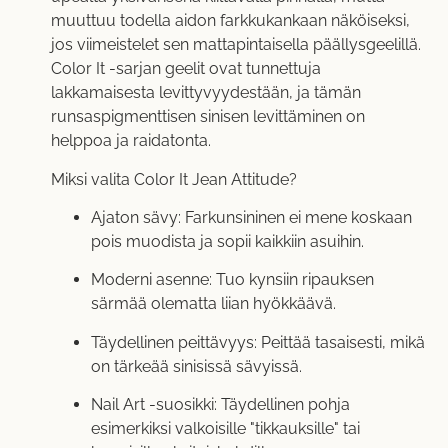
muuttuu todella aidon farkkukankaan näköiseksi,
jos viimeistelet sen mattapintaisella päällysgeelillä.
Color It -sarjan geelit ovat tunnettuja
lakkamaisesta levittyvyydestään, ja tämän
runsaspigmenttisen sinisen levittäminen on
helppoa ja raidatonta.
Miksi valita Color It Jean Attitude?
Ajaton sävy: Farkunsininen ei mene koskaan
pois muodista ja sopii kaikkiin asuihin.
Moderni asenne: Tuo kynsiin ripauksen
särmää olematta liian hyökkäävä.
Täydellinen peittävyys: Peittää tasaisesti, mikä
on tärkeää sinisissä sävyissä.
Nail Art -suosikki: Täydellinen pohja
esimerkiksi valkoisille "tikkauksille" tai