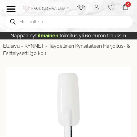
0
Nappaa nyt
ilmainen
toimitus yli 60 euron tilauksiin.
Etusivu
-
KYNNET
-
Täydellinen Kynsitaiteen Harjoitus- &
Esittelysetti (30 kpl)