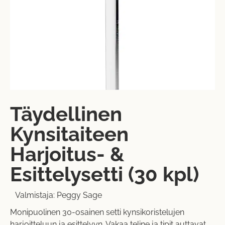
Täydellinen
Kynsitaiteen
Harjoitus- &
Esittelysetti (30 kpl)
Valmistaja:
Peggy Sage
Monipuolinen 30-osainen setti kynsikoristelujen
harjoitteluun ja esittelyyn. Vakaa teline ja tipit auttavat