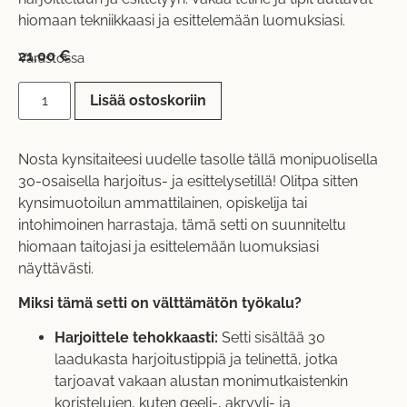
hiomaan tekniikkaasi ja esittelemään luomuksiasi.
21,00
€
Varastossa
Lisää ostoskoriin
Nosta kynsitaiteesi uudelle tasolle tällä monipuolisella
30-osaisella harjoitus- ja esittelysetillä! Olitpa sitten
kynsimuotoilun ammattilainen, opiskelija tai
intohimoinen harrastaja, tämä setti on suunniteltu
hiomaan taitojasi ja esittelemään luomuksiasi
näyttävästi.
Miksi tämä setti on välttämätön työkalu?
Harjoittele tehokkaasti:
Setti sisältää 30
laadukasta harjoitustippiä ja telinettä, jotka
tarjoavat vakaan alustan monimutkaistenkin
koristelujen, kuten geeli-, akryyli- ja