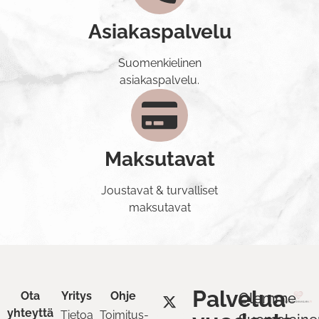
Asiakaspalvelu
Suomenkielinen
asiakaspalvelu.
Maksutavat
Joustavat & turvalliset
maksutavat
Palvelua
Ota
Yritys
Ohje
Olemme
yhteyttä
Tietoa
Toimitus-