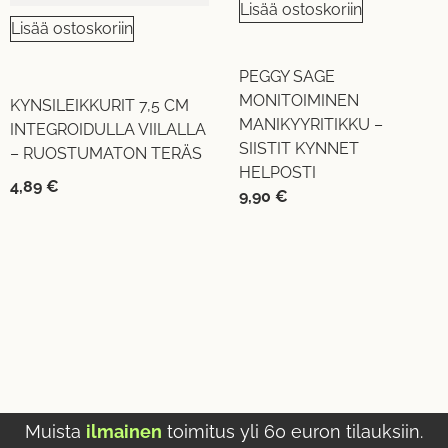
Lisää ostoskoriin
Lisää ostoskoriin
PEGGY SAGE
MONITOIMINEN
KYNSILEIKKURIT 7,5 CM
MANIKYYRITIKKU –
INTEGROIDULLA VIILALLA
SIISTIT KYNNET
– RUOSTUMATON TERÄS
HELPOSTI
4,89
€
9,90
€
Muista
ilmainen
toimitus yli 60 euron tilauksiin.