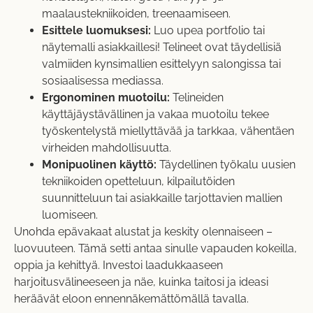
maalaustekniikoiden, treenaamiseen.
Esittele luomuksesi:
Luo upea portfolio tai
näytemalli asiakkaillesi! Telineet ovat täydellisiä
valmiiden kynsimallien esittelyyn salongissa tai
sosiaalisessa mediassa.
Ergonominen muotoilu:
Telineiden
käyttäjäystävällinen ja vakaa muotoilu tekee
työskentelystä miellyttävää ja tarkkaa, vähentäen
virheiden mahdollisuutta.
Monipuolinen käyttö:
Täydellinen työkalu uusien
tekniikoiden opetteluun, kilpailutöiden
suunnitteluun tai asiakkaille tarjottavien mallien
luomiseen.
Unohda epävakaat alustat ja keskity olennaiseen –
luovuuteen. Tämä setti antaa sinulle vapauden kokeilla,
oppia ja kehittyä. Investoi laadukkaaseen
harjoitusvälineeseen ja näe, kuinka taitosi ja ideasi
heräävät eloon ennennäkemättömällä tavalla.