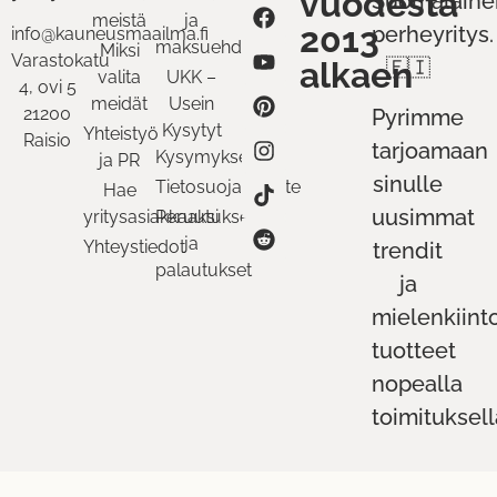
vuodesta
Suomalaine
meistä
ja
2013
perheyritys.
info@kauneusmaailma.fi
maksuehdot
Miksi
Varastokatu
alkaen
🇫🇮
valita
UKK –
4, ovi 5
meidät
Usein
21200
Pyrimme
Kysytyt
Yhteistyö
Raisio
tarjoamaan
Kysymykset
ja PR
sinulle
Tietosuojaseloste
Hae
uusimmat
yritysasiakkaaksi
Peruutukset
ja
Yhteystiedot
trendit
palautukset
ja
mielenkiint
tuotteet
nopealla
toimituksell