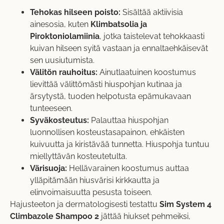
Tehokas hilseen poisto:
Sisältää aktiivisia
ainesosia, kuten
Klimbatsolia ja
Piroktoniolamiinia
, jotka taistelevat tehokkaasti
kuivan hilseen syitä vastaan ja ennaltaehkäisevät
sen uusiutumista.
Välitön rauhoitus:
Ainutlaatuinen koostumus
lievittää välittömästi hiuspohjan kutinaa ja
ärsytystä, tuoden helpotusta epämukavaan
tunteeseen.
Syväkosteutus:
Palauttaa hiuspohjan
luonnollisen kosteustasapainon, ehkäisten
kuivuutta ja kiristävää tunnetta. Hiuspohja tuntuu
miellyttävän kosteutetulta.
Värisuoja:
Hellävarainen koostumus auttaa
ylläpitämään hiusvärisi kirkkautta ja
elinvoimaisuutta pesusta toiseen.
Hajusteeton ja dermatologisesti testattu
Sim System 4
Climbazole Shampoo 2
jättää hiukset pehmeiksi,