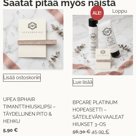
Saatat pitää myös näistä
Loppu
ALE!
Lisää ostoskoriin
Lue lisää
UPEA BPHAIR
BPCARE PLATINUM
TIMANTTIHIUSKLIPSI –
HOPEASETTI –
TÄYDELLINEN PITO &
SÄTEILEVÄN VAALEAT
HEHKU
HIUKSET 3-OS
5,90
€
56,30
€
45,90
€