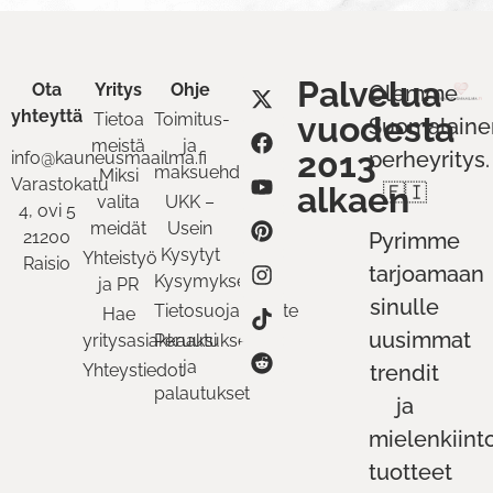
Palvelua
Ota
Yritys
Ohje
Olemme
yhteyttä
Tietoa
Toimitus-
vuodesta
Suomalaine
meistä
ja
2013
perheyritys.
info@kauneusmaailma.fi
maksuehdot
Miksi
Varastokatu
alkaen
🇫🇮
valita
UKK –
4, ovi 5
meidät
Usein
21200
Pyrimme
Kysytyt
Yhteistyö
Raisio
tarjoamaan
Kysymykset
ja PR
sinulle
Tietosuojaseloste
Hae
uusimmat
yritysasiakkaaksi
Peruutukset
ja
Yhteystiedot
trendit
palautukset
ja
mielenkiint
tuotteet