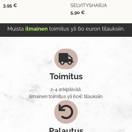
3,95
€
SELVITYSHARJA
5,90
€
Muista
ilmainen
toimitus yli 60 euron tilauksiin.
Toimitus
2-4 arkipäivää.
Ilmainen toimitus yli 60€ tilauksiin.
Palautus