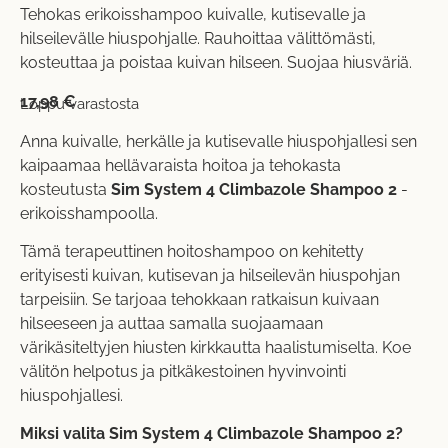
Tehokas erikoisshampoo kuivalle, kutisevalle ja
hilseilevälle hiuspohjalle. Rauhoittaa välittömästi,
kosteuttaa ja poistaa kuivan hilseen. Suojaa hiusväriä.
17,98
€
Loppu varastosta
Anna kuivalle, herkälle ja kutisevalle hiuspohjallesi sen
kaipaamaa hellävaraista hoitoa ja tehokasta
kosteutusta
Sim System 4 Climbazole Shampoo 2
-
erikoisshampoolla.
Tämä terapeuttinen hoitoshampoo on kehitetty
erityisesti kuivan, kutisevan ja hilseilevän hiuspohjan
tarpeisiin. Se tarjoaa tehokkaan ratkaisun kuivaan
hilseeseen ja auttaa samalla suojaamaan
värikäsiteltyjen hiusten kirkkautta haalistumiselta. Koe
välitön helpotus ja pitkäkestoinen hyvinvointi
hiuspohjallesi.
Miksi valita Sim System 4 Climbazole Shampoo 2?