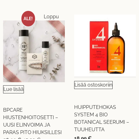
Loppu
ALE!
Lisää ostoskoriin
Lue lisää
HUIPPUTEHOKAS
BPCARE
SYSTEM 4 BIO
HIUSTENHOITOSETTI –
BOTANICAL SEERUMI –
UUSI ELINVOIMA JA
TUUHEUTTA
PARAS PITO HIUKSILLESI
18,99
€