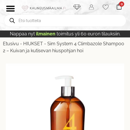
0
Nappaa nyt
ilmainen
toimitus yli 60 euron tilauksiin.
Etusivu
-
HIUKSET
-
Sim System 4 Climbazole Shampoo
2 – Kuivan ja kutisevan hiuspohjan hoi