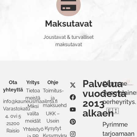
Maksutavat
Joustavat & turvalliset
maksutavat
Palvelua
Ota
Yritys
Ohje
Olemme
yhteyttä
Tietoa
Toimitus-
vuodesta
Suomalaine
meistä
ja
2013
perheyritys.
info@kauneusmaailma.fi
maksuehdot
Miksi
Varastokatu
alkaen
🇫🇮
valita
UKK –
4, ovi 5
meidät
Usein
21200
Pyrimme
Kysytyt
Yhteistyö
Raisio
tarjoamaan
Kysymykset
ja PR