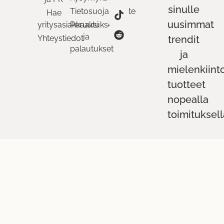
sinulle
Tietosuojaseloste
Hae
uusimmat
yritysasiakkaaksi
Peruutukset
ja
Yhteystiedot
trendit
palautukset
ja
mielenkiint
tuotteet
nopealla
toimituksell