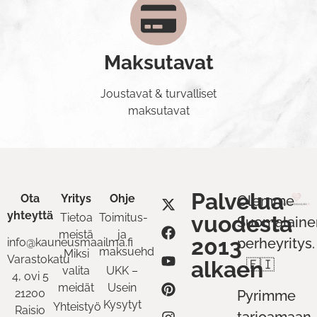
Maksutavat
Joustavat & turvalliset
maksutavat
Palvelua
Ota
Yritys
Ohje
Olemme
yhteyttä
Tietoa
Toimitus-
vuodesta
Suomalaine
meistä
ja
2013
perheyritys.
info@kauneusmaailma.fi
maksuehdot
Miksi
Varastokatu
alkaen
🇫🇮
valita
UKK –
4, ovi 5
meidät
Usein
21200
Pyrimme
Kysytyt
Yhteistyö
Raisio