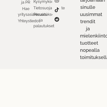
tarjoamaan
Kysymykset
ja PR
sinulle
Tietosuojaseloste
Hae
uusimmat
yritysasiakkaaksi
Peruutukset
ja
Yhteystiedot
trendit
palautukset
ja
mielenkiint
tuotteet
nopealla
toimituksell