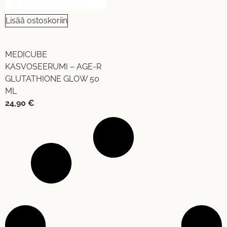
Lisää ostoskoriin
MEDICUBE
KASVOSEERUMI – AGE-R
GLUTATHIONE GLOW 50
ML
24,90
€