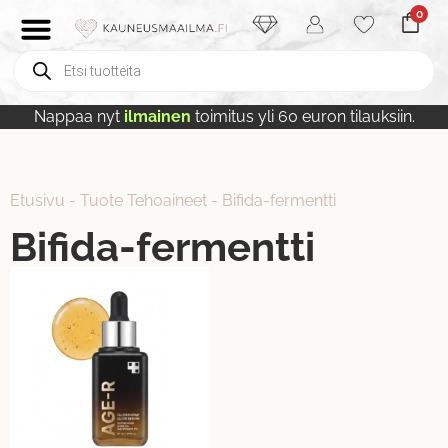
0
Nappaa nyt
ilmainen
toimitus yli 60 euron tilauksiin.
Etusivu
-
Tuote Tehoaineet
-
Bifida-fermentti
Bifida-fermentti