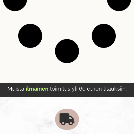
Muista
ilmainen
toimitus yli 60 euron tilauksiin.