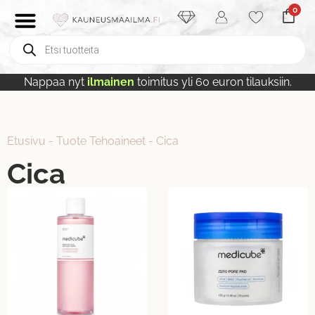
0
Nappaa nyt
ilmainen
toimitus yli 60 euron tilauksiin.
Etusivu
-
Tuote Tehoaineet
-
Cica
Cica