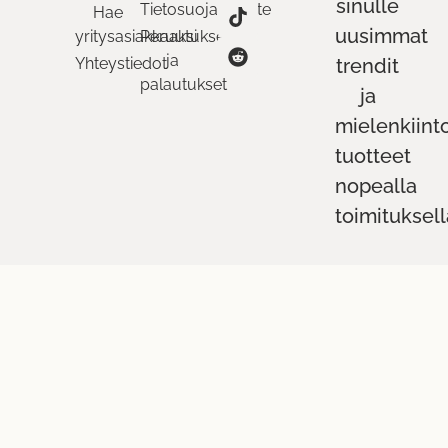
sinulle
Tietosuojaseloste
Hae
uusimmat
yritysasiakkaaksi
Peruutukset
ja
Yhteystiedot
trendit
palautukset
ja
mielenkiint
tuotteet
nopealla
toimituksell