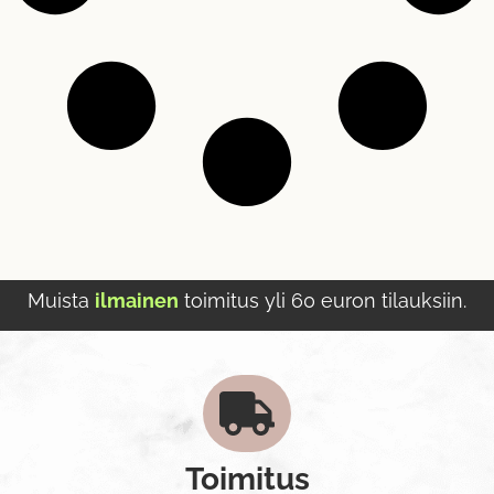
Muista
ilmainen
toimitus yli 60 euron tilauksiin.
Toimitus