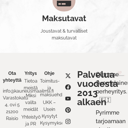
Maksutavat
Joustavat & turvalliset
maksutavat
Palvelua
Ota
Yritys
Ohje
Olemme
yhteyttä
Tietoa
Toimitus-
vuodesta
Suomalaine
meistä
ja
2013
perheyritys.
info@kauneusmaailma.fi
maksuehdot
Miksi
Varastokatu
alkaen
🇫🇮
valita
UKK –
4, ovi 5
meidät
Usein
21200
Pyrimme
Kysytyt
Yhteistyö
Raisio
tarjoamaan
Kysymykset
ja PR