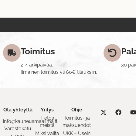
Toimitus
Pal
2-4 arkipäivää.
30 päi
Ilmainen toimitus yli 60€ tilauksiin.
Ota yhteyttä
Yritys
Ohje
Tietoa
Toimitus- ja
info@kauneusmaailma.fi
meistä
maksuehdot
Varastokatu
Miksi valita
UKK – Usein
4, ovi 5