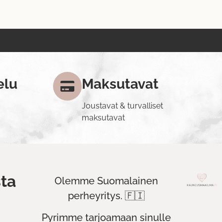
elu
Maksutavat
Joustavat & turvalliset
maksutavat
ta
Olemme Suomalainen
perheyritys. 🇫🇮
Pyrimme tarjoamaan sinulle