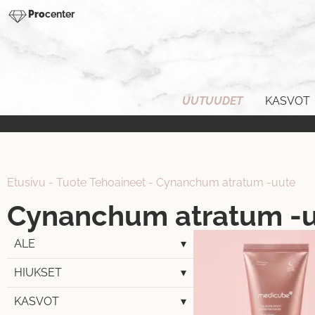
Pro
center
UUTUUDET
KASVOT
Etusivu
-
Tuote Tehoaineet
-
Cynanchum atratum -uute
Cynanchum atratum -
ALE
▾
HIUKSET
▾
KASVOT
▾