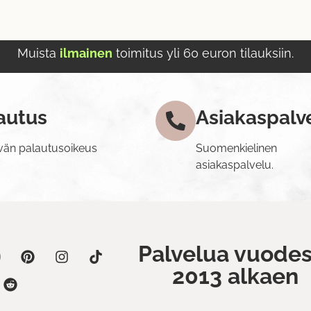
Muista
ilmainen
toimitus yli 60 euron tilauksiin.
autus
Asiakaspalv
vän palautusoikeus
Suomenkielinen
asiakaspalvelu.
Palvelua vuodes
2013 alkaen