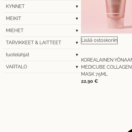
KYNNET
▾
MEIKIT
▾
MIEHET
▾
Lisää ostoskoriin
TARVIKKEET & LAITTEET
▾
tuotelahjat
▾
KOREALAINEN YÖNAAM
VARTALO
▾
MEDICUBE COLLAGEN
MASK 75ML
22,90
€