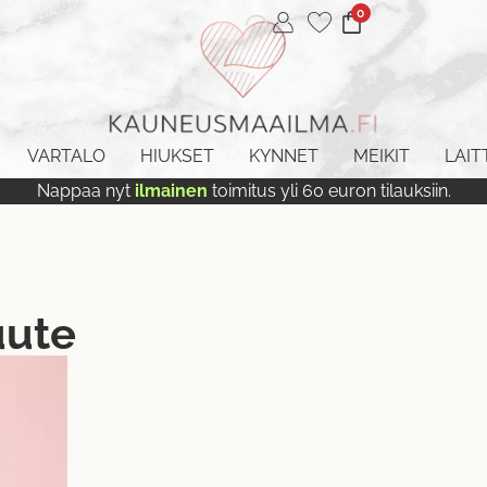
0
VARTALO
HIUKSET
KYNNET
MEIKIT
LAIT
Nappaa nyt
ilmainen
toimitus yli 60 euron tilauksiin.
uute