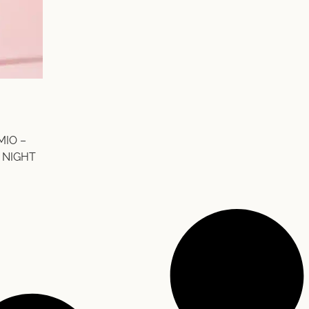
IO –
 NIGHT