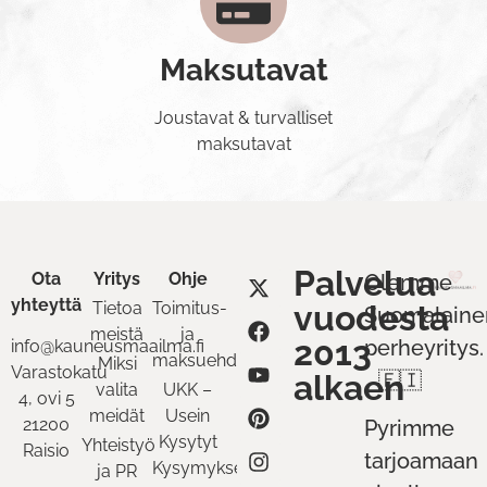
Maksutavat
Joustavat & turvalliset
maksutavat
Palvelua
Ota
Yritys
Ohje
Olemme
yhteyttä
Tietoa
Toimitus-
vuodesta
Suomalaine
meistä
ja
2013
perheyritys.
info@kauneusmaailma.fi
maksuehdot
Miksi
Varastokatu
alkaen
🇫🇮
valita
UKK –
4, ovi 5
meidät
Usein
21200
Pyrimme
Kysytyt
Yhteistyö
Raisio
tarjoamaan
Kysymykset
ja PR