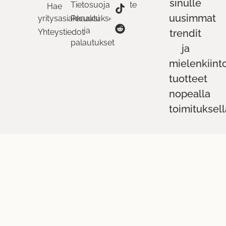
sinulle
Tietosuojaseloste
Hae
uusimmat
yritysasiakkaaksi
Peruutukset
ja
Yhteystiedot
trendit
palautukset
ja
mielenkiint
tuotteet
nopealla
toimituksell