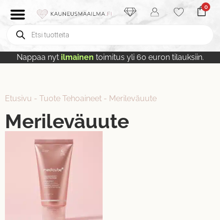
0
Nappaa nyt
ilmainen
toimitus yli 60 euron tilauksiin.
Etusivu
-
Tuote Tehoaineet
-
Merileväuute
Merileväuute