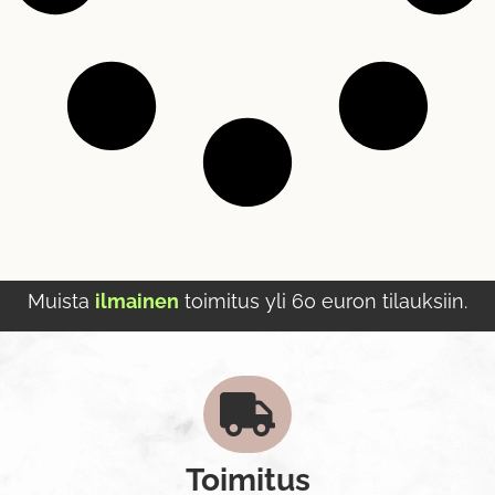
Muista
ilmainen
toimitus yli 60 euron tilauksiin.
Toimitus