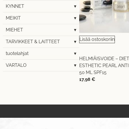
KYNNET
▾
MEIKIT
▾
MIEHET
▾
Lisää ostoskoriin
TARVIKKEET & LAITTEET
▾
tuotelahjat
▾
HELMIÄISVOIDE – DIE
VARTALO
▾
ESTHETIC PEARL ANT
50 ML SPF15
17,98
€