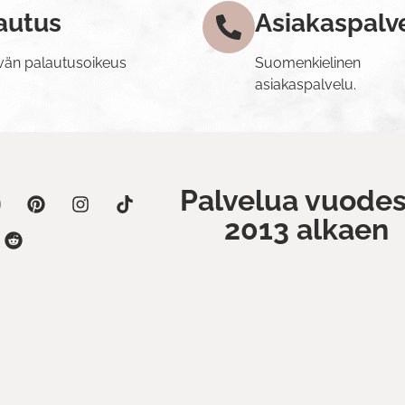
autus
Asiakaspalv
vän palautusoikeus
Suomenkielinen
asiakaspalvelu.
Palvelua vuodes
2013 alkaen