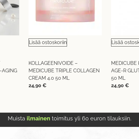
Lisää ostoskoriin
Lisää ostosk
T
KOLLAGEENIVOIDE –
MEDICUBE 
I-AGING
MEDICUBE TRIPLE COLLAGEN
AGE-R GLU
CREAM 4.0 50 ML
50 ML
24,90
€
24,90
€
Muista
ilmainen
toimitus yli 60 euron tilauksiin.