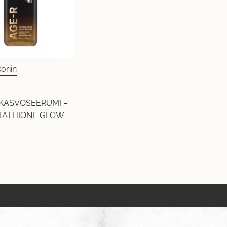
oriin
KASVOSEERUMI –
TATHIONE GLOW