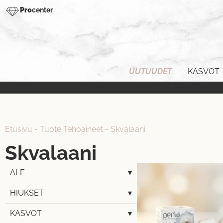
Pro
center
UUTUUDET
KASVOT
Etusivu
-
Tuote Tehoaineet
-
Skvalaani
Skvalaani
ALE
▾
HIUKSET
▾
KASVOT
▾