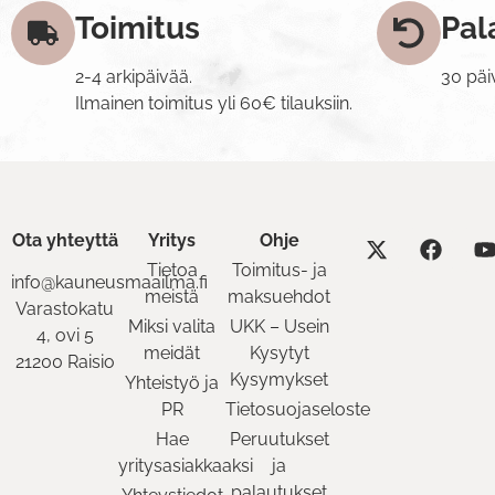
Toimitus
Pal
2-4 arkipäivää.
30 päi
Ilmainen toimitus yli 60€ tilauksiin.
Ota yhteyttä
Yritys
Ohje
Tietoa
Toimitus- ja
info@kauneusmaailma.fi
meistä
maksuehdot
Varastokatu
Miksi valita
UKK – Usein
4, ovi 5
meidät
Kysytyt
21200 Raisio
Kysymykset
Yhteistyö ja
PR
Tietosuojaseloste
Hae
Peruutukset
yritysasiakkaaksi
ja
palautukset