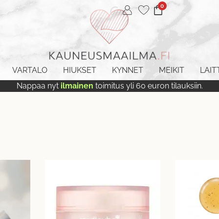
0
VARTALO
HIUKSET
KYNNET
MEIKIT
LAIT
Nappaa nyt
ilmainen
toimitus yli 60 euron tilauksiin.